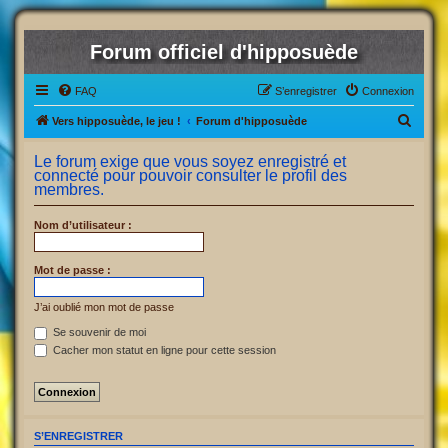
Forum officiel d'hipposuède
FAQ
S’enregistrer
Connexion
R
Vers hipposuède, le jeu !
Forum d'hipposuède
e
Le forum exige que vous soyez enregistré et
c
connecté pour pouvoir consulter le profil des
membres.
h
e
Nom d’utilisateur :
r
c
Mot de passe :
h
J’ai oublié mon mot de passe
e
Se souvenir de moi
r
Cacher mon statut en ligne pour cette session
S’ENREGISTRER