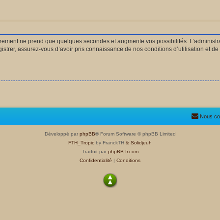
strement ne prend que quelques secondes et augmente vos possibilités. L’administ
rer, assurez-vous d’avoir pris connaissance de nos conditions d’utilisation et de n
Nous co
Développé par
phpBB
® Forum Software © phpBB Limited
FTH_Tropic
by FranckTH
& Solidjeuh
Traduit par
phpBB-fr.com
Confidentialité
|
Conditions