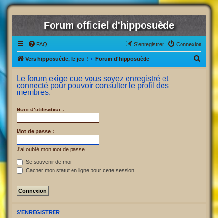
Forum officiel d'hipposuède
FAQ
S’enregistrer
Connexion
R
Vers hipposuède, le jeu !
Forum d'hipposuède
e
Le forum exige que vous soyez enregistré et
c
connecté pour pouvoir consulter le profil des
membres.
h
e
Nom d’utilisateur :
r
c
Mot de passe :
h
J’ai oublié mon mot de passe
e
Se souvenir de moi
r
Cacher mon statut en ligne pour cette session
S’ENREGISTRER