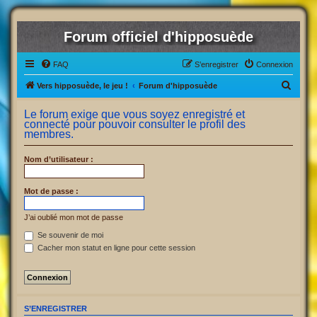
Forum officiel d'hipposuède
FAQ
S’enregistrer
Connexion
R
Vers hipposuède, le jeu !
Forum d'hipposuède
e
Le forum exige que vous soyez enregistré et
c
connecté pour pouvoir consulter le profil des
membres.
h
e
Nom d’utilisateur :
r
c
Mot de passe :
h
J’ai oublié mon mot de passe
e
Se souvenir de moi
r
Cacher mon statut en ligne pour cette session
S’ENREGISTRER