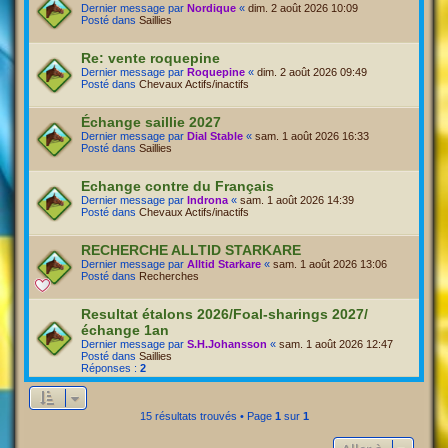
Dernier message par
Nordique
«
dim. 2 août 2026 10:09
Posté dans
Saillies
Re: vente roquepine
Dernier message par
Roquepine
«
dim. 2 août 2026 09:49
Posté dans
Chevaux Actifs/inactifs
Échange saillie 2027
Dernier message par
Dial Stable
«
sam. 1 août 2026 16:33
Posté dans
Saillies
Echange contre du Français
Dernier message par
Indrona
«
sam. 1 août 2026 14:39
Posté dans
Chevaux Actifs/inactifs
RECHERCHE ALLTID STARKARE
Dernier message par
Alltid Starkare
«
sam. 1 août 2026 13:06
Posté dans
Recherches
Resultat étalons 2026/Foal-sharings 2027/
échange 1an
Dernier message par
S.H.Johansson
«
sam. 1 août 2026 12:47
Posté dans
Saillies
Réponses :
2
15 résultats trouvés • Page
1
sur
1