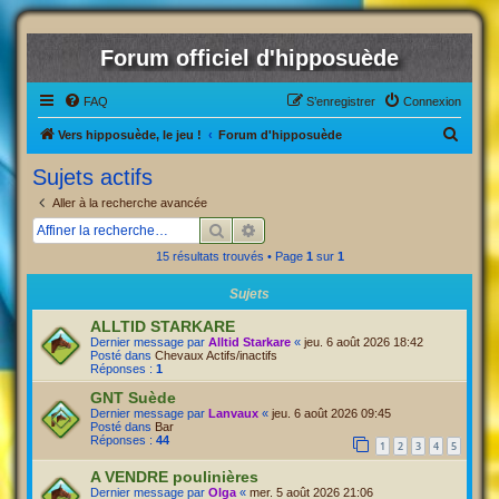
Forum officiel d'hipposuède
FAQ
S’enregistrer
Connexion
R
Vers hipposuède, le jeu !
Forum d'hipposuède
e
Sujets actifs
c
Aller à la recherche avancée
h
Rechercher
Recherche avancée
e
15 résultats trouvés • Page
1
sur
1
r
Sujets
c
h
ALLTID STARKARE
Dernier message par
Alltid Starkare
«
jeu. 6 août 2026 18:42
e
Posté dans
Chevaux Actifs/inactifs
Réponses :
1
r
GNT Suède
Dernier message par
Lanvaux
«
jeu. 6 août 2026 09:45
Posté dans
Bar
Réponses :
44
1
2
3
4
5
A VENDRE poulinières
Dernier message par
Olga
«
mer. 5 août 2026 21:06