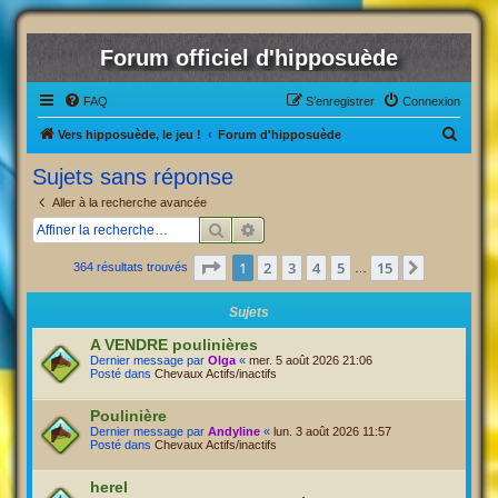
Forum officiel d'hipposuède
FAQ
S’enregistrer
Connexion
R
Vers hipposuède, le jeu !
Forum d'hipposuède
e
Sujets sans réponse
c
Aller à la recherche avancée
h
Rechercher
Recherche avancée
e
Page
1
sur
15
1
2
3
4
5
15
Suivante
364 résultats trouvés
r
…
c
Sujets
h
A VENDRE poulinières
e
Dernier message par
Olga
«
mer. 5 août 2026 21:06
Posté dans
Chevaux Actifs/inactifs
r
Poulinière
Dernier message par
Andyline
«
lun. 3 août 2026 11:57
Posté dans
Chevaux Actifs/inactifs
herel