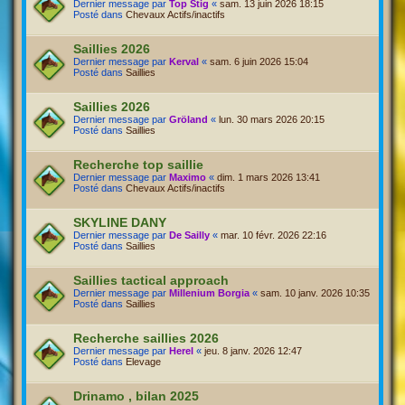
Dernier message par
Top Stig
«
sam. 13 juin 2026 18:15
Posté dans
Chevaux Actifs/inactifs
Saillies 2026
Dernier message par
Kerval
«
sam. 6 juin 2026 15:04
Posté dans
Saillies
Saillies 2026
Dernier message par
Gröland
«
lun. 30 mars 2026 20:15
Posté dans
Saillies
Recherche top saillie
Dernier message par
Maximo
«
dim. 1 mars 2026 13:41
Posté dans
Chevaux Actifs/inactifs
SKYLINE DANY
Dernier message par
De Sailly
«
mar. 10 févr. 2026 22:16
Posté dans
Saillies
Saillies tactical approach
Dernier message par
Millenium Borgia
«
sam. 10 janv. 2026 10:35
Posté dans
Saillies
Recherche saillies 2026
Dernier message par
Herel
«
jeu. 8 janv. 2026 12:47
Posté dans
Elevage
Drinamo , bilan 2025