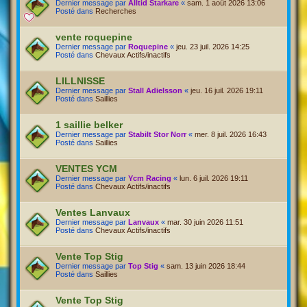
Dernier message par
Alltid Starkare
«
sam. 1 août 2026 13:06
Posté dans
Recherches
vente roquepine
Dernier message par
Roquepine
«
jeu. 23 juil. 2026 14:25
Posté dans
Chevaux Actifs/inactifs
LILLNISSE
Dernier message par
Stall Adielsson
«
jeu. 16 juil. 2026 19:11
Posté dans
Saillies
1 saillie belker
Dernier message par
Stabilt Stor Norr
«
mer. 8 juil. 2026 16:43
Posté dans
Saillies
VENTES YCM
Dernier message par
Ycm Racing
«
lun. 6 juil. 2026 19:11
Posté dans
Chevaux Actifs/inactifs
Ventes Lanvaux
Dernier message par
Lanvaux
«
mar. 30 juin 2026 11:51
Posté dans
Chevaux Actifs/inactifs
Vente Top Stig
Dernier message par
Top Stig
«
sam. 13 juin 2026 18:44
Posté dans
Saillies
Vente Top Stig