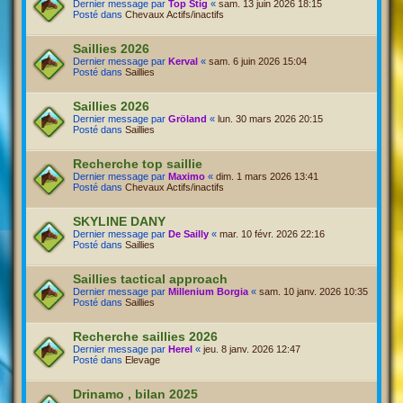
Dernier message par
Top Stig
«
sam. 13 juin 2026 18:15
Posté dans
Chevaux Actifs/inactifs
Saillies 2026
Dernier message par
Kerval
«
sam. 6 juin 2026 15:04
Posté dans
Saillies
Saillies 2026
Dernier message par
Gröland
«
lun. 30 mars 2026 20:15
Posté dans
Saillies
Recherche top saillie
Dernier message par
Maximo
«
dim. 1 mars 2026 13:41
Posté dans
Chevaux Actifs/inactifs
SKYLINE DANY
Dernier message par
De Sailly
«
mar. 10 févr. 2026 22:16
Posté dans
Saillies
Saillies tactical approach
Dernier message par
Millenium Borgia
«
sam. 10 janv. 2026 10:35
Posté dans
Saillies
Recherche saillies 2026
Dernier message par
Herel
«
jeu. 8 janv. 2026 12:47
Posté dans
Elevage
Drinamo , bilan 2025