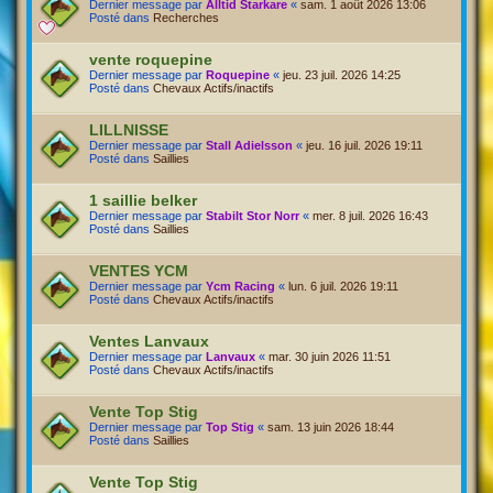
Dernier message par
Alltid Starkare
«
sam. 1 août 2026 13:06
Posté dans
Recherches
vente roquepine
Dernier message par
Roquepine
«
jeu. 23 juil. 2026 14:25
Posté dans
Chevaux Actifs/inactifs
LILLNISSE
Dernier message par
Stall Adielsson
«
jeu. 16 juil. 2026 19:11
Posté dans
Saillies
1 saillie belker
Dernier message par
Stabilt Stor Norr
«
mer. 8 juil. 2026 16:43
Posté dans
Saillies
VENTES YCM
Dernier message par
Ycm Racing
«
lun. 6 juil. 2026 19:11
Posté dans
Chevaux Actifs/inactifs
Ventes Lanvaux
Dernier message par
Lanvaux
«
mar. 30 juin 2026 11:51
Posté dans
Chevaux Actifs/inactifs
Vente Top Stig
Dernier message par
Top Stig
«
sam. 13 juin 2026 18:44
Posté dans
Saillies
Vente Top Stig