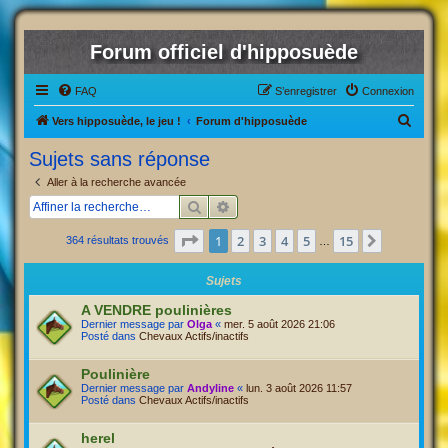
Forum officiel d'hipposuède
FAQ
S’enregistrer
Connexion
R
Vers hipposuède, le jeu !
Forum d'hipposuède
e
Sujets sans réponse
c
Aller à la recherche avancée
h
Rechercher
Recherche avancée
e
Page
1
sur
15
1
2
3
4
5
15
Suivante
364 résultats trouvés
r
…
c
Sujets
h
A VENDRE poulinières
e
Dernier message par
Olga
«
mer. 5 août 2026 21:06
Posté dans
Chevaux Actifs/inactifs
r
Poulinière
Dernier message par
Andyline
«
lun. 3 août 2026 11:57
Posté dans
Chevaux Actifs/inactifs
herel