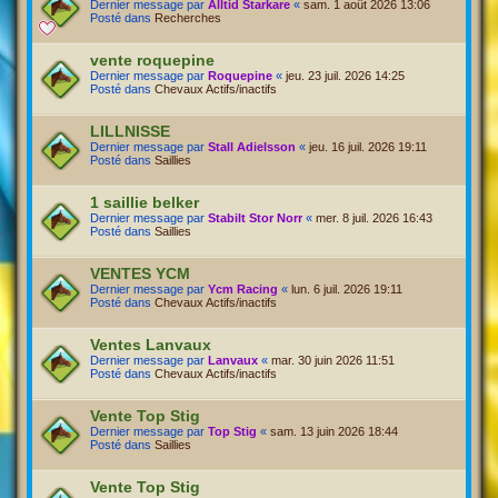
Dernier message par
Alltid Starkare
«
sam. 1 août 2026 13:06
Posté dans
Recherches
vente roquepine
Dernier message par
Roquepine
«
jeu. 23 juil. 2026 14:25
Posté dans
Chevaux Actifs/inactifs
LILLNISSE
Dernier message par
Stall Adielsson
«
jeu. 16 juil. 2026 19:11
Posté dans
Saillies
1 saillie belker
Dernier message par
Stabilt Stor Norr
«
mer. 8 juil. 2026 16:43
Posté dans
Saillies
VENTES YCM
Dernier message par
Ycm Racing
«
lun. 6 juil. 2026 19:11
Posté dans
Chevaux Actifs/inactifs
Ventes Lanvaux
Dernier message par
Lanvaux
«
mar. 30 juin 2026 11:51
Posté dans
Chevaux Actifs/inactifs
Vente Top Stig
Dernier message par
Top Stig
«
sam. 13 juin 2026 18:44
Posté dans
Saillies
Vente Top Stig