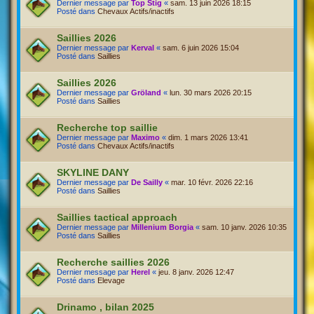
Dernier message par
Top Stig
«
sam. 13 juin 2026 18:15
Posté dans
Chevaux Actifs/inactifs
Saillies 2026
Dernier message par
Kerval
«
sam. 6 juin 2026 15:04
Posté dans
Saillies
Saillies 2026
Dernier message par
Gröland
«
lun. 30 mars 2026 20:15
Posté dans
Saillies
Recherche top saillie
Dernier message par
Maximo
«
dim. 1 mars 2026 13:41
Posté dans
Chevaux Actifs/inactifs
SKYLINE DANY
Dernier message par
De Sailly
«
mar. 10 févr. 2026 22:16
Posté dans
Saillies
Saillies tactical approach
Dernier message par
Millenium Borgia
«
sam. 10 janv. 2026 10:35
Posté dans
Saillies
Recherche saillies 2026
Dernier message par
Herel
«
jeu. 8 janv. 2026 12:47
Posté dans
Elevage
Drinamo , bilan 2025