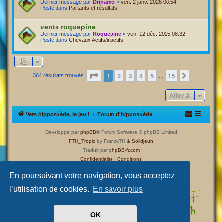
Dernier message par
Drinamo
«
ven. 2 janv. 2026 00:54
Posté dans
Partants et résultats
vente roquepine
Dernier message par
Roquepine
«
ven. 12 déc. 2025 08:32
Posté dans
Chevaux Actifs/inactifs
Page
1
sur
15
1
2
3
4
5
15
Suivante
364 résultats trouvés
…
Aller à
Vers hipposuède, le jeu !
Forum d'hipposuède
Développé par
phpBB
® Forum Software © phpBB Limited
FTH_Tropic
by FranckTH
& Solidjeuh
Traduit par
phpBB-fr.com
Confidentialité
|
Conditions
En poursuivant votre navigation, vous acceptez
l’utilisation de cookies.
En savoir plus
OK