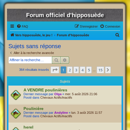
Forum officiel d'hipposuède
FAQ
S’enregistrer
Connexion
R
Vers hipposuède, le jeu !
Forum d'hipposuède
e
Sujets sans réponse
c
Aller à la recherche avancée
h
Rechercher
Recherche avancée
e
Page
1
sur
15
1
2
3
4
5
15
Suivante
364 résultats trouvés
r
…
c
Sujets
h
A VENDRE poulinières
e
Dernier message par
Olga
«
mer. 5 août 2026 21:06
Posté dans
Chevaux Actifs/inactifs
r
Poulinière
Dernier message par
Andyline
«
lun. 3 août 2026 11:57
Posté dans
Chevaux Actifs/inactifs
herel