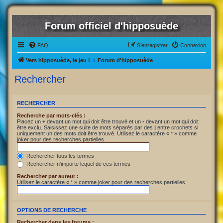
Forum officiel d'hipposuède
FAQ
S’enregistrer
Connexion
Vers hipposuède, le jeu !
Forum d'hipposuède
Rechercher
RECHERCHER
Recherche par mots-clés :
Placez un
+
devant un mot qui doit être trouvé et un
-
devant un mot qui doit
être exclu. Saisissez une suite de mots séparés par des
|
entre crochets si
uniquement un des mots doit être trouvé. Utilisez le caractère « * » comme
joker pour des recherches partielles.
Rechercher tous les termes
Rechercher n’importe lequel de ces termes
Rechercher par auteur :
Utilisez le caractère « * » comme joker pour des recherches partielles.
OPTIONS DE RECHERCHE
Rechercher dans les forums :