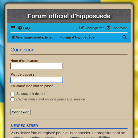
Forum officiel d'hipposuède
FAQ
S’enregistrer
Connexion
R
Vers hipposuède, le jeu !
Forum d'hipposuède
e
Connexion
c
h
Nom d’utilisateur :
e
r
Mot de passe :
c
J’ai oublié mon mot de passe
h
Se souvenir de moi
e
Cacher mon statut en ligne pour cette session
r
S’ENREGISTRER
Vous devez être enregistré pour vous connecter. L’enregistrement ne
prend que quelques secondes et augmente vos possibilités.