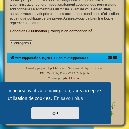
L’administrateur du forum peut également accorder des permissions
additionnelles aux membres du forum. Avant de vous enregistrer,
assurez-vous d’avoir pris connaissance de nos conditions d’utilisation
et de notre politique de vie privée. Assurez-vous de bien lire tout le
règlement du forum.
Conditions d’utilisation
|
Politique de confidentialité
S’enregistrer
Vers hipposuède, le jeu !
Forum d'hipposuède
Développé par
phpBB
® Forum Software © phpBB Limited
FTH_Tropic
by FranckTH
& Solidjeuh
Traduit par
phpBB-fr.com
Confidentialité
|
Conditions
En poursuivant votre navigation, vous acceptez
l’utilisation de cookies.
En savoir plus
OK