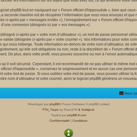
r stocker les informations sur les sujets que vous avez lus, ce qui améliore votre nav
ciel phpBB tout en naviguant sur « Forum officiel d'hipposuède », bien que ceux-
La seconde manière est de récupérer l’information que vous nous envoyez et que nous 
née ci-après par « messages invités »), l’enregistrement sur « Forum officiel d'hipp
 d’une connexion (désignés ici par « vos messages »).
désigné ci-après par « votre nom d’utilisateur »), un mot de passe personnel utili
e valide (désignée ci-après par « votre courriel »). Vos informations pour votre co
s qui nous héberge. Toute information en-dehors de votre nom d’utilisateur, de votr
istrement, qu’elle soit obligatoire ou non, reste à la discrétion de « Forum officie
ent. De plus, dans votre profil, vous pouvez souscrire ou non à l’envoi automatique 
qu’il soit sécurisé. Cependant, il est recommandé de ne pas utiliser le même mot de
officiel d'hipposuède », conservez-le soigneusement et en aucun cas une personne
 votre mot de passe. Si vous oubliez votre mot de passe, vous pouvez utiliser la fo
tre nom d’utilisateur et votre courriel, alors le logiciel phpBB générera un nouve
Nous co
Développé par
phpBB
® Forum Software © phpBB Limited
FTH_Tropic
by FranckTH
& Solidjeuh
Traduit par
phpBB-fr.com
Confidentialité
|
Conditions