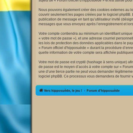
sujets de « Forum officiel d'hipposuède » et est utilisé pou
Nous pouvons également créer des cookies externes au logi
couvrir seulement les pages créées par le logiciel phpBB. 
publication de message en tant qu’utilisateur invité (désig
messages que vous envoyez après l’enregistrement et lors
Votre compte contiendra au minimum un identifiant unique (
« votre mot de passe »), et une adresse courriel personnell
les lois de protection des données applicables dans le pay
« Forum officiel d'hipposuède » durant la procédure d’enreg
quelle information de votre compte sera affichée publiquem
Votre mot de passe est crypté (hashage à sens unique) afin 
de passe est le moyen d’accès à votre compte sur « Forum 
une d’une tierce partie ne peut vous demander légitimement
logiciel phpBB. Ce processus vous demandera de fournir vo
Vers hipposuède, le jeu !
Forum d'hipposuède