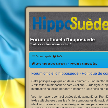
Forum officiel d'hipposuède
Toutes les informations en live !
Accès rapide
FAQ
Vers hipposuède, le jeu !
Forum d'hipposuède
Forum officiel d'hipposuède - Politique de con
Cette politique explique en détail comment « Forum officiel
« https://forum.hipposuede.com ») et phpBB (désigné ci-apr
information collectée pendant n’importe quelle session d’uti
Vos informations sont collectées de deux manières. Premièr
textes téléchargés dans les fichiers temporaires du navigate
identifiant de session invité (désigné ci-après par « sess