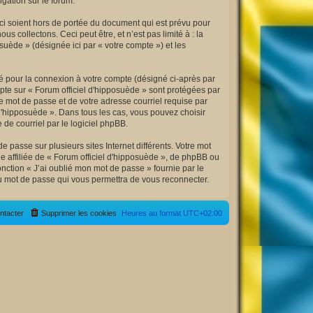
igation sur le forum.
ci soient hors de portée du document qui est prévu pour
collectons. Ceci peut être, et n’est pas limité à : la
osuède » (désignée ici par « votre compte ») et les
sé pour la connexion à votre compte (désigné ci-après par
mpte sur « Forum officiel d'hipposuède » sont protégées par
e mot de passe et de votre adresse courriel requise par
l d'hipposuède ». Dans tous les cas, vous pouvez choisir
de courriel par le logiciel phpBB.
 passe sur plusieurs sites Internet différents. Votre mot
 affiliée de « Forum officiel d'hipposuède », de phpBB ou
nction « J’ai oublié mon mot de passe » fournie par le
au mot de passe qui vous permettra de vous reconnecter.
ntacter
Supprimer les cookies
Heures au format
UTC+02:00