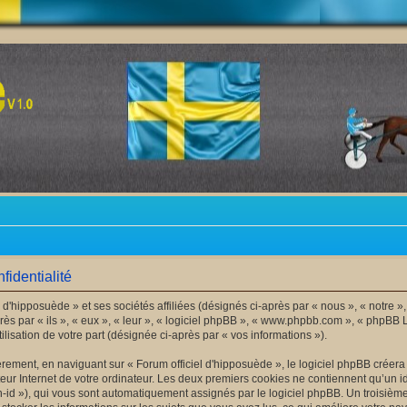
fidentialité
 d'hipposuède » et ses sociétés affiliées (désignés ci-après par « nous », « notre »,
ès par « ils », « eux », « leur », « logiciel phpBB », « www.phpbb.com », « phpBB L
lisation de votre part (désignée ci-après par « vos informations »).
ement, en naviguant sur « Forum officiel d'hipposuède », le logiciel phpBB créera u
ur Internet de votre ordinateur. Les deux premiers cookies ne contiennent qu’un iden
ion-id »), qui vous sont automatiquement assignés par le logiciel phpBB. Un troisiè