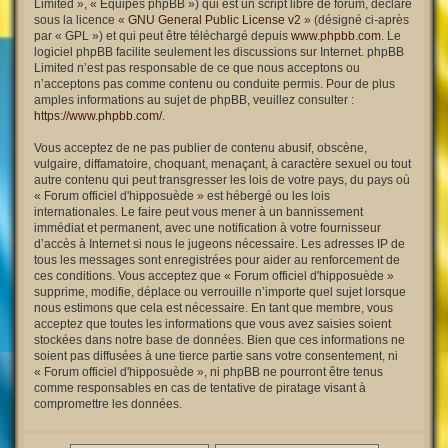
Limited », « Équipes phpBB ») qui est un script libre de forum, déclaré
sous la licence «
GNU General Public License v2
» (désigné ci-après
par « GPL ») et qui peut être téléchargé depuis
www.phpbb.com
. Le
logiciel phpBB facilite seulement les discussions sur Internet. phpBB
Limited n’est pas responsable de ce que nous acceptons ou
n’acceptons pas comme contenu ou conduite permis. Pour de plus
amples informations au sujet de phpBB, veuillez consulter :
https://www.phpbb.com/
.
Vous acceptez de ne pas publier de contenu abusif, obscène,
vulgaire, diffamatoire, choquant, menaçant, à caractère sexuel ou tout
autre contenu qui peut transgresser les lois de votre pays, du pays où
« Forum officiel d'hipposuède » est hébergé ou les lois
internationales. Le faire peut vous mener à un bannissement
immédiat et permanent, avec une notification à votre fournisseur
d’accès à Internet si nous le jugeons nécessaire. Les adresses IP de
tous les messages sont enregistrées pour aider au renforcement de
ces conditions. Vous acceptez que « Forum officiel d'hipposuède »
supprime, modifie, déplace ou verrouille n’importe quel sujet lorsque
nous estimons que cela est nécessaire. En tant que membre, vous
acceptez que toutes les informations que vous avez saisies soient
stockées dans notre base de données. Bien que ces informations ne
soient pas diffusées à une tierce partie sans votre consentement, ni
« Forum officiel d'hipposuède », ni phpBB ne pourront être tenus
comme responsables en cas de tentative de piratage visant à
compromettre les données.