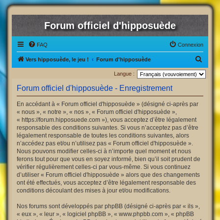
Forum officiel d'hipposuède
FAQ
Connexion
R
Vers hipposuède, le jeu !
Forum d'hipposuède
e
Langue :
c
Forum officiel d'hipposuède - Enregistrement
h
En accédant à « Forum officiel d'hipposuède » (désigné ci-après par
e
« nous », « notre », « nos », « Forum officiel d'hipposuède »,
r
« https://forum.hipposuede.com »), vous acceptez d’être légalement
responsable des conditions suivantes. Si vous n’acceptez pas d’être
c
légalement responsable de toutes les conditions suivantes, alors
h
n’accédez pas et/ou n’utilisez pas « Forum officiel d'hipposuède ».
Nous pouvons modifier celles-ci à n’importe quel moment et nous
e
ferons tout pour que vous en soyez informé, bien qu’il soit prudent de
r
vérifier régulièrement celles-ci par vous-même. Si vous continuez
d’utiliser « Forum officiel d'hipposuède » alors que des changements
ont été effectués, vous acceptez d’être légalement responsable des
conditions découlant des mises à jour et/ou modifications.
Nos forums sont développés par phpBB (désigné ci-après par « ils »,
« eux », « leur », « logiciel phpBB », « www.phpbb.com », « phpBB