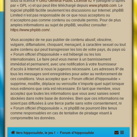
sous la licence «
GNU General Public License v2
» (désigné ci-après
par « GPL ») et qui peut être téléchargé depuis
www.phpbb.com
. Le
logiciel phpBB facilite seulement les discussions sur Internet. phpBB
Limited n’est pas responsable de ce que nous acceptons ou
n’acceptons pas comme contenu ou conduite permis. Pour de plus
amples informations au sujet de phpBB, veuillez consulter :
https://www.phpbb.com/
.
Vous acceptez de ne pas publier de contenu abusif, obscène,
vulgaire, diffamatoire, choquant, menaçant, à caractère sexuel ou tout
autre contenu qui peut transgresser les lois de votre pays, du pays où
« Forum officiel d'hipposuède » est hébergé ou les lois
internationales. Le faire peut vous mener à un bannissement
immédiat et permanent, avec une notification à votre fournisseur
d’accès à Internet si nous le jugeons nécessaire. Les adresses IP de
tous les messages sont enregistrées pour aider au renforcement de
ces conditions. Vous acceptez que « Forum officiel d'hipposuède »
supprime, modifie, déplace ou verrouille n’importe quel sujet lorsque
nous estimons que cela est nécessaire. En tant que membre, vous
acceptez que toutes les informations que vous avez saisies soient
stockées dans notre base de données. Bien que ces informations ne
soient pas diffusées à une tierce partie sans votre consentement, ni
« Forum officiel d'hipposuède », ni phpBB ne pourront être tenus
comme responsables en cas de tentative de piratage visant à
compromettre les données.
Vers hipposuède, le jeu !
Forum d'hipposuède