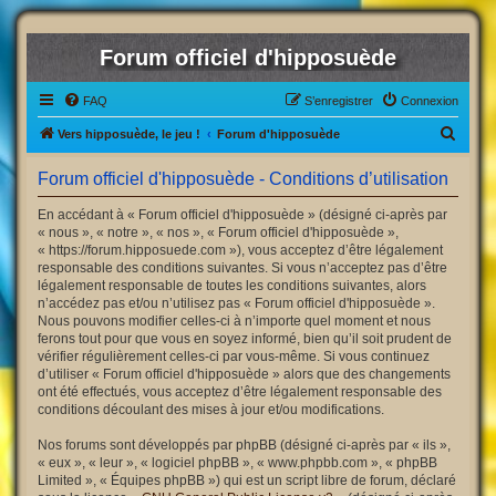
Forum officiel d'hipposuède
FAQ
S’enregistrer
Connexion
R
Vers hipposuède, le jeu !
Forum d'hipposuède
e
Forum officiel d'hipposuède - Conditions d’utilisation
c
h
En accédant à « Forum officiel d'hipposuède » (désigné ci-après par
« nous », « notre », « nos », « Forum officiel d'hipposuède »,
e
« https://forum.hipposuede.com »), vous acceptez d’être légalement
r
responsable des conditions suivantes. Si vous n’acceptez pas d’être
légalement responsable de toutes les conditions suivantes, alors
c
n’accédez pas et/ou n’utilisez pas « Forum officiel d'hipposuède ».
h
Nous pouvons modifier celles-ci à n’importe quel moment et nous
ferons tout pour que vous en soyez informé, bien qu’il soit prudent de
e
vérifier régulièrement celles-ci par vous-même. Si vous continuez
r
d’utiliser « Forum officiel d'hipposuède » alors que des changements
ont été effectués, vous acceptez d’être légalement responsable des
conditions découlant des mises à jour et/ou modifications.
Nos forums sont développés par phpBB (désigné ci-après par « ils »,
« eux », « leur », « logiciel phpBB », « www.phpbb.com », « phpBB
Limited », « Équipes phpBB ») qui est un script libre de forum, déclaré