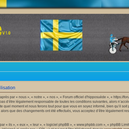
lisation
après par « nous », « notre », « nos », « Forum officiel d'hipposuède », « https://
as d’être légalement responsable de toutes les conditions suivantes, alors n’accéde
e quel moment et nous ferons tout pour que vous en soyez informé, bien qu’il soit 
 » alors que des changements ont été effectués, vous acceptez d’être légalement r
 « ils », « eux », « leur », « logiciel phpBB », « www.phpbb.com », « phpBB Limite