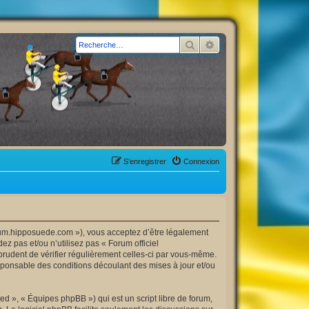
Rechercher
Recherche avancée
S’enregistrer
Connexion
forum.hipposuede.com »), vous acceptez d’être légalement
z pas et/ou n’utilisez pas « Forum officiel
prudent de vérifier régulièrement celles-ci par vous-même.
esponsable des conditions découlant des mises à jour et/ou
d », « Équipes phpBB ») qui est un script libre de forum,