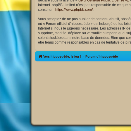
déclaré sous la licence «
GNU General Public License v2
»
Internet. phpBB Limited n’est pas responsable de ce que 
consulter :
https://www.phpbb.com/
.
Vous acceptez de ne pas publier de contenu abusif, obscène
où « Forum officiel d'hipposuède » est hébergé ou les lois
Internet si nous le jugeons nécessaire. Les adresses IP d
supprime, modifie, déplace ou verrouille n’importe quel s
soient stockées dans notre base de données. Bien que ces i
être tenus comme responsables en cas de tentative de pir
Vers hipposuède, le jeu !
Forum d'hipposuède