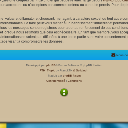
 (désigné ci-après par « GPL ») et qui peut être téléchargé depuis
www.phpbb.co
nous acceptons ou n’acceptons pas comme contenu ou conduite permis. Pour de plu
, vulgaire, diffamatoire, choquant, menaçant, à caractère sexuel ou tout autre cont
 internationales. Le faire peut vous mener à un bannissement immédiat et permanent
e tous les messages sont enregistrées pour aider au renforcement de ces condition
ujet lorsque nous estimons que cela est nécessaire. En tant que membre, vous accep
nformations ne soient pas diffusées à une tierce partie sans votre consentement, 
atage visant à compromettre les données.
Nous co
Développé par
phpBB
® Forum Software © phpBB Limited
FTH_Tropic
by FranckTH
& Solidjeuh
Traduit par
phpBB-fr.com
Confidentialité
|
Conditions