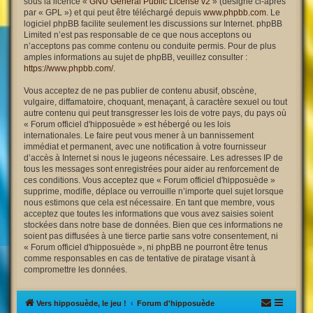
sous la licence «
GNU General Public License v2
» (désigné ci-après
par « GPL ») et qui peut être téléchargé depuis
www.phpbb.com
. Le
logiciel phpBB facilite seulement les discussions sur Internet. phpBB
Limited n’est pas responsable de ce que nous acceptons ou
n’acceptons pas comme contenu ou conduite permis. Pour de plus
amples informations au sujet de phpBB, veuillez consulter :
https://www.phpbb.com/
.
Vous acceptez de ne pas publier de contenu abusif, obscène,
vulgaire, diffamatoire, choquant, menaçant, à caractère sexuel ou tout
autre contenu qui peut transgresser les lois de votre pays, du pays où
« Forum officiel d'hipposuède » est hébergé ou les lois
internationales. Le faire peut vous mener à un bannissement
immédiat et permanent, avec une notification à votre fournisseur
d’accès à Internet si nous le jugeons nécessaire. Les adresses IP de
tous les messages sont enregistrées pour aider au renforcement de
ces conditions. Vous acceptez que « Forum officiel d'hipposuède »
supprime, modifie, déplace ou verrouille n’importe quel sujet lorsque
nous estimons que cela est nécessaire. En tant que membre, vous
acceptez que toutes les informations que vous avez saisies soient
stockées dans notre base de données. Bien que ces informations ne
soient pas diffusées à une tierce partie sans votre consentement, ni
« Forum officiel d'hipposuède », ni phpBB ne pourront être tenus
comme responsables en cas de tentative de piratage visant à
compromettre les données.
Vers hipposuède, le jeu !
Forum d'hipposuède