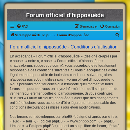
Forum officiel d'hipposuède
FAQ
S’enregistrer
Connexion
R
Vers hipposuède, le jeu !
Forum d'hipposuède
e
Forum officiel d'hipposuède - Conditions d’utilisation
c
h
En accédant à « Forum officiel d'hipposuède » (désigné ci-après par
« nous », « notre », « nos », « Forum officiel d'hipposuède »,
e
« https://forum.hipposuede.com »), vous acceptez d’être légalement
r
responsable des conditions suivantes. Si vous n’acceptez pas d’être
légalement responsable de toutes les conditions suivantes, alors
c
n’accédez pas et/ou n’utilisez pas « Forum officiel d'hipposuède ».
h
Nous pouvons modifier celles-ci à n’importe quel moment et nous
ferons tout pour que vous en soyez informé, bien qu’il soit prudent de
e
vérifier régulièrement celles-ci par vous-même. Si vous continuez
r
d’utiliser « Forum officiel d'hipposuède » alors que des changements
ont été effectués, vous acceptez d’être légalement responsable des
conditions découlant des mises à jour et/ou modifications.
Nos forums sont développés par phpBB (désigné ci-après par « ils »,
« eux », « leur », « logiciel phpBB », « www.phpbb.com », « phpBB
Limited », « Équipes phpBB ») qui est un script libre de forum, déclaré