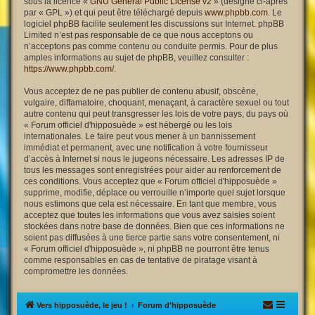
sous la licence «
GNU General Public License v2
» (désigné ci-après
par « GPL ») et qui peut être téléchargé depuis
www.phpbb.com
. Le
logiciel phpBB facilite seulement les discussions sur Internet. phpBB
Limited n’est pas responsable de ce que nous acceptons ou
n’acceptons pas comme contenu ou conduite permis. Pour de plus
amples informations au sujet de phpBB, veuillez consulter :
https://www.phpbb.com/
.
Vous acceptez de ne pas publier de contenu abusif, obscène,
vulgaire, diffamatoire, choquant, menaçant, à caractère sexuel ou tout
autre contenu qui peut transgresser les lois de votre pays, du pays où
« Forum officiel d'hipposuède » est hébergé ou les lois
internationales. Le faire peut vous mener à un bannissement
immédiat et permanent, avec une notification à votre fournisseur
d’accès à Internet si nous le jugeons nécessaire. Les adresses IP de
tous les messages sont enregistrées pour aider au renforcement de
ces conditions. Vous acceptez que « Forum officiel d'hipposuède »
supprime, modifie, déplace ou verrouille n’importe quel sujet lorsque
nous estimons que cela est nécessaire. En tant que membre, vous
acceptez que toutes les informations que vous avez saisies soient
stockées dans notre base de données. Bien que ces informations ne
soient pas diffusées à une tierce partie sans votre consentement, ni
« Forum officiel d'hipposuède », ni phpBB ne pourront être tenus
comme responsables en cas de tentative de piratage visant à
compromettre les données.
Vers hipposuède, le jeu !
Forum d'hipposuède