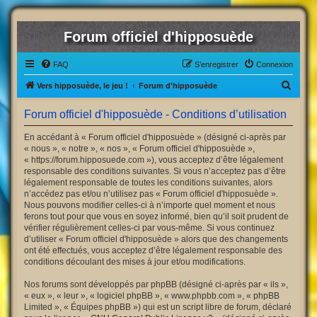
Forum officiel d'hipposuède
FAQ
S’enregistrer
Connexion
R
Vers hipposuède, le jeu !
Forum d'hipposuède
e
Forum officiel d'hipposuède - Conditions d’utilisation
c
h
En accédant à « Forum officiel d'hipposuède » (désigné ci-après par
« nous », « notre », « nos », « Forum officiel d'hipposuède »,
e
« https://forum.hipposuede.com »), vous acceptez d’être légalement
r
responsable des conditions suivantes. Si vous n’acceptez pas d’être
légalement responsable de toutes les conditions suivantes, alors
c
n’accédez pas et/ou n’utilisez pas « Forum officiel d'hipposuède ».
h
Nous pouvons modifier celles-ci à n’importe quel moment et nous
ferons tout pour que vous en soyez informé, bien qu’il soit prudent de
e
vérifier régulièrement celles-ci par vous-même. Si vous continuez
r
d’utiliser « Forum officiel d'hipposuède » alors que des changements
ont été effectués, vous acceptez d’être légalement responsable des
conditions découlant des mises à jour et/ou modifications.
Nos forums sont développés par phpBB (désigné ci-après par « ils »,
« eux », « leur », « logiciel phpBB », « www.phpbb.com », « phpBB
Limited », « Équipes phpBB ») qui est un script libre de forum, déclaré