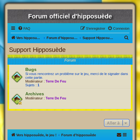
Forum officiel d'hipposuède
FAQ
S’enregistrer
Connexion
R
Vers hipposuède, le jeu !
Forum d'hipposuède
Support Hipposuède
e
Support Hipposuède
c
Forum
h
e
Bugs
Si vous rencontrez un problème sur le jeu, merci de le signaler dans
r
cette partie.
Modérateur :
Terre De Feu
c
Sujets :
1
h
Archives
e
Modérateur :
Terre De Feu
r
Aller à
Vers hipposuède, le jeu !
Forum d'hipposuède