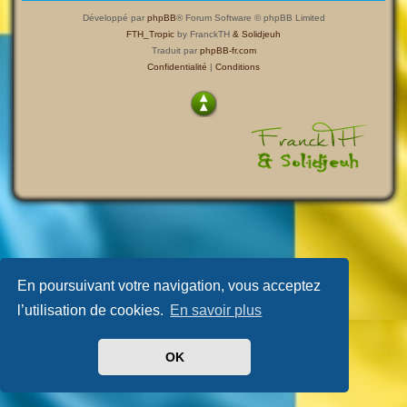
Développé par
phpBB
® Forum Software © phpBB Limited
FTH_Tropic
by FranckTH
& Solidjeuh
Traduit par
phpBB-fr.com
Confidentialité
|
Conditions
En poursuivant votre navigation, vous acceptez
l’utilisation de cookies.
En savoir plus
OK