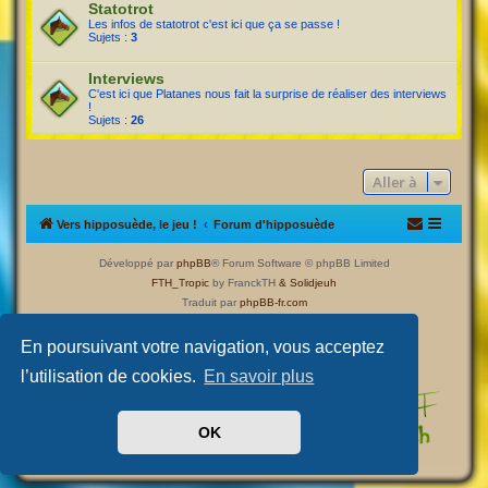
Statotrot
Les infos de statotrot c'est ici que ça se passe !
Sujets :
3
Interviews
C'est ici que Platanes nous fait la surprise de réaliser des interviews
!
Sujets :
26
Aller à
Vers hipposuède, le jeu !
Forum d'hipposuède
Développé par
phpBB
® Forum Software © phpBB Limited
FTH_Tropic
by FranckTH
& Solidjeuh
Traduit par
phpBB-fr.com
Confidentialité
|
Conditions
En poursuivant votre navigation, vous acceptez
l’utilisation de cookies.
En savoir plus
OK