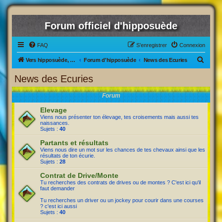
Forum officiel d'hipposuède
FAQ
S’enregistrer
Connexion
R
Vers hipposuède, le jeu !
Forum d'hipposuède
News des Ecuries
e
News des Ecuries
c
Forum
h
e
Elevage
Viens nous présenter ton élevage, tes croisements mais aussi tes
r
naissances.
Sujets :
40
c
Partants et résultats
h
Viens nous dire un mot sur les chances de tes chevaux ainsi que les
e
résultats de ton écurie.
Sujets :
28
r
Contrat de Drive/Monte
Tu recherches des contrats de drives ou de montes ? C'est ici qu'il
faut demander
Tu recherches un driver ou un jockey pour courir dans une courses
? c'est ici aussi
Sujets :
40