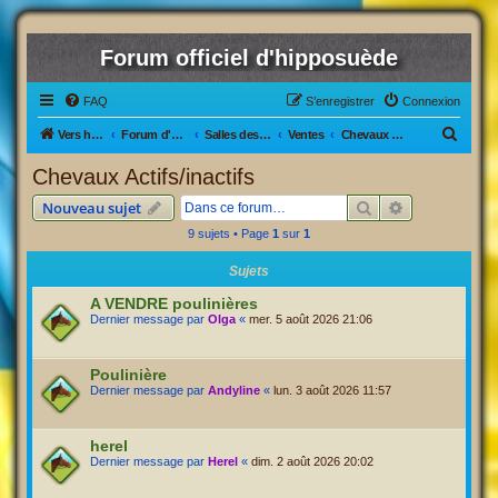
Forum officiel d'hipposuède
FAQ
S’enregistrer
Connexion
R
Vers hipposuède, le jeu !
Forum d'hipposuède
Salles des Ventes
Ventes
Chevaux Actifs/inactifs
e
Chevaux Actifs/inactifs
c
Rechercher
Recherche av
Nouveau sujet
h
9 sujets • Page
1
sur
1
e
r
Sujets
c
A VENDRE poulinières
Dernier message par
Olga
«
mer. 5 août 2026 21:06
h
e
Poulinière
r
Dernier message par
Andyline
«
lun. 3 août 2026 11:57
herel
Dernier message par
Herel
«
dim. 2 août 2026 20:02