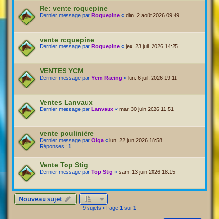
Re: vente roquepine
Dernier message par
Roquepine
«
dim. 2 août 2026 09:49
vente roquepine
Dernier message par
Roquepine
«
jeu. 23 juil. 2026 14:25
VENTES YCM
Dernier message par
Ycm Racing
«
lun. 6 juil. 2026 19:11
Ventes Lanvaux
Dernier message par
Lanvaux
«
mar. 30 juin 2026 11:51
vente poulinière
Dernier message par
Olga
«
lun. 22 juin 2026 18:58
Réponses :
1
Vente Top Stig
Dernier message par
Top Stig
«
sam. 13 juin 2026 18:15
Nouveau sujet
9 sujets • Page
1
sur
1