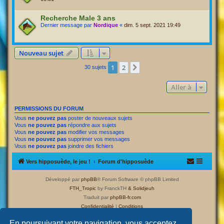
Recherche Male 3 ans
Dernier message par
Nordique
«
dim. 5 sept. 2021 19:49
Nouveau sujet
1
2
Suivante
30 sujets
Aller à
PERMISSIONS DU FORUM
Vous
ne pouvez pas
poster de nouveaux sujets
Vous
ne pouvez pas
répondre aux sujets
Vous
ne pouvez pas
modifier vos messages
Vous
ne pouvez pas
supprimer vos messages
Vous
ne pouvez pas
joindre des fichiers
Vers hipposuède, le jeu !
Forum d'hipposuède
Développé par
phpBB
® Forum Software © phpBB Limited
FTH_Tropic
by FranckTH
& Solidjeuh
Traduit par
phpBB-fr.com
Confidentialité
|
Conditions
En poursuivant votre navigation, vous acceptez