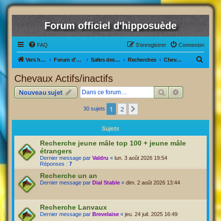
Forum officiel d'hipposuède
FAQ
S’enregistrer
Connexion
R
Vers hipposuède, le jeu !
Forum d'hipposuède
Salles des Ventes
Recherches
Chevaux Actifs/inactifs
e
Chevaux Actifs/inactifs
c
Rechercher
Recherche av
Nouveau sujet
h
e
1
2
Suivante
30 sujets
r
Sujets
c
Recherche jeune mâle top 100 + jeune mâle
h
étrangers
e
Dernier message par
Valdru
«
lun. 3 août 2026 19:54
Réponses :
7
r
Recherche un an
Dernier message par
Dial Stable
«
dim. 2 août 2026 13:44
Recherche Lanvaux
Dernier message par
Brevelaise
«
jeu. 24 juil. 2025 16:49