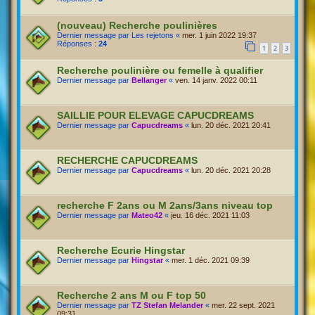
(nouveau) Recherche poulinières
Dernier message par
Les rejetons
«
mer. 1 juin 2022 19:37
Réponses :
24
1
2
3
Recherche poulinière ou femelle à qualifier
Dernier message par
Bellanger
«
ven. 14 janv. 2022 00:11
SAILLIE POUR ELEVAGE CAPUCDREAMS
Dernier message par
Capucdreams
«
lun. 20 déc. 2021 20:41
RECHERCHE CAPUCDREAMS
Dernier message par
Capucdreams
«
lun. 20 déc. 2021 20:28
recherche F 2ans ou M 2ans/3ans niveau top
Dernier message par
Mateo42
«
jeu. 16 déc. 2021 11:03
Recherche Ecurie Hingstar
Dernier message par
Hingstar
«
mer. 1 déc. 2021 09:39
Recherche 2 ans M ou F top 50
Dernier message par
TZ Stefan Melander
«
mer. 22 sept. 2021
09:31