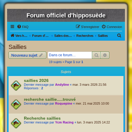
Forum officiel d'hipposuède
FAQ
S’enregistrer
Connexion
R
Vers hipposuède, le jeu !
Forum d'hipposuède
Salles des Ventes
Recherches
Saillies
e
Saillies
c
Rechercher
Recherche av
Nouveau sujet
h
19 sujets • Page
1
sur
1
e
r
Sujets
c
saillies 2026
Dernier message par
Andyline
«
mar. 3 mars 2026 21:56
h
Réponses :
2
e
recherche saillie.....trouvé
r
Dernier message par
Roquepine
«
mer. 21 mai 2025 10:00
Recherche saillies
Dernier message par
Ycm Racing
«
lun. 3 mars 2025 14:22