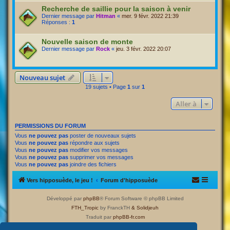
Recherche de saillie pour la saison à venir
Dernier message par
Hitman
«
mer. 9 févr. 2022 21:39
Réponses :
1
Nouvelle saison de monte
Dernier message par
Rock
«
jeu. 3 févr. 2022 20:07
Nouveau sujet
19 sujets • Page
1
sur
1
Aller à
PERMISSIONS DU FORUM
Vous
ne pouvez pas
poster de nouveaux sujets
Vous
ne pouvez pas
répondre aux sujets
Vous
ne pouvez pas
modifier vos messages
Vous
ne pouvez pas
supprimer vos messages
Vous
ne pouvez pas
joindre des fichiers
Vers hipposuède, le jeu !
Forum d'hipposuède
Développé par
phpBB
® Forum Software © phpBB Limited
FTH_Tropic
by FranckTH
& Solidjeuh
Traduit par
phpBB-fr.com
Confidentialité
|
Conditions