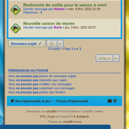
Recherche de saillie pour la saison à venir
Dernier message par
Hitman
«
mer. 9 févr. 2022 21:39
Réponses :
1
Nouvelle saison de monte
Dernier message par
Rock
«
jeu. 3 févr. 2022 20:07
Nouveau sujet
19 sujets • Page
1
sur
1
Aller à
PERMISSIONS DU FORUM
Vous
ne pouvez pas
poster de nouveaux sujets
Vous
ne pouvez pas
répondre aux sujets
Vous
ne pouvez pas
modifier vos messages
Vous
ne pouvez pas
supprimer vos messages
Vous
ne pouvez pas
joindre des fichiers
Vers hipposuède, le jeu !
Forum d'hipposuède
Développé par
phpBB
® Forum Software © phpBB Limited
FTH_Tropic
by FranckTH
& Solidjeuh
Traduit par
phpBB-fr.com
Confidentialité
|
Conditions