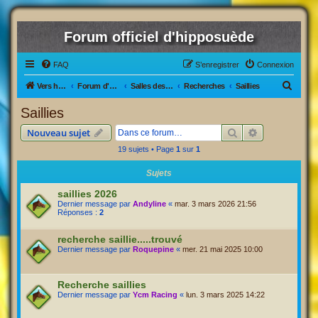
Forum officiel d'hipposuède
FAQ
S’enregistrer
Connexion
R
Vers hipposuède, le jeu !
Forum d'hipposuède
Salles des Ventes
Recherches
Saillies
e
Saillies
c
Rechercher
Recherche av
Nouveau sujet
h
19 sujets • Page
1
sur
1
e
r
Sujets
c
saillies 2026
Dernier message par
Andyline
«
mar. 3 mars 2026 21:56
h
Réponses :
2
e
recherche saillie.....trouvé
r
Dernier message par
Roquepine
«
mer. 21 mai 2025 10:00
Recherche saillies
Dernier message par
Ycm Racing
«
lun. 3 mars 2025 14:22