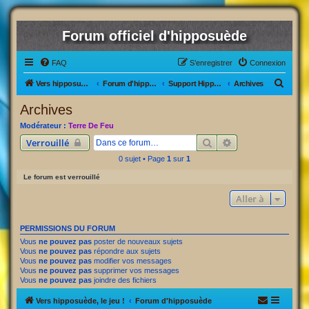
Forum officiel d'hipposuède
FAQ
S’enregistrer
Connexion
R
Vers hipposuède, le jeu !
Forum d'hipposuède
Support Hipposuède
Archives
e
Archives
c
Modérateur :
Terre De Feu
h
Rechercher
Recherche avancé
Verrouillé
e
0 sujet • Page
1
sur
1
r
Le forum est verrouillé
c
Aller à
h
e
PERMISSIONS DU FORUM
r
Vous
ne pouvez pas
poster de nouveaux sujets
Vous
ne pouvez pas
répondre aux sujets
Vous
ne pouvez pas
modifier vos messages
Vous
ne pouvez pas
supprimer vos messages
Vous
ne pouvez pas
joindre des fichiers
Vers hipposuède, le jeu !
Forum d'hipposuède