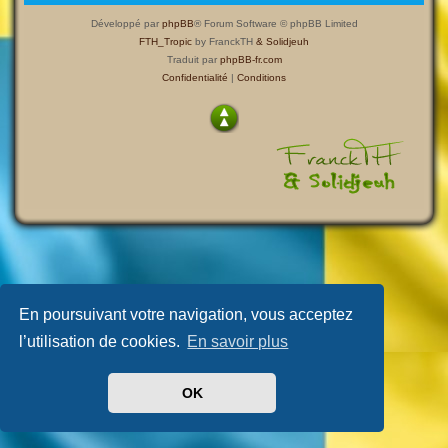
Développé par
phpBB
® Forum Software © phpBB Limited
FTH_Tropic
by FranckTH
& Solidjeuh
Traduit par
phpBB-fr.com
Confidentialité
|
Conditions
En poursuivant votre navigation, vous acceptez
l’utilisation de cookies.
En savoir plus
OK