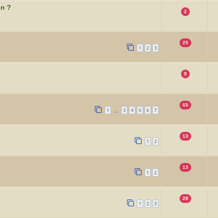
on ?
2
25
1
2
3
9
65
1
3
4
5
6
7
…
13
1
2
13
1
2
28
1
2
3