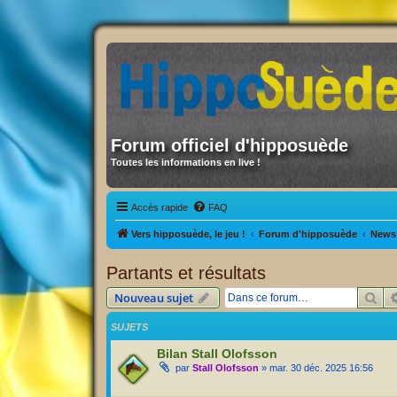
Forum officiel d'hipposuède
Toutes les informations en live !
Accès rapide
FAQ
Vers hipposuède, le jeu !
Forum d'hipposuède
News 
Partants et résultats
Rec
Nouveau sujet
SUJETS
Bilan Stall Olofsson
par
Stall Olofsson
» mar. 30 déc. 2025 16:56