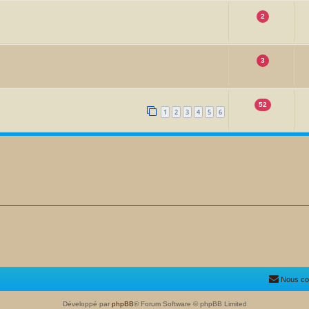
2
3
52
1
2
3
4
5
6
Nous co
Développé par
phpBB
® Forum Software © phpBB Limited