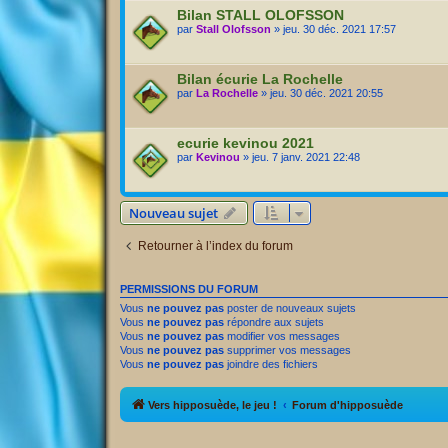
Bilan STALL OLOFSSON
par
Stall Olofsson
» jeu. 30 déc. 2021 17:57
Bilan écurie La Rochelle
par
La Rochelle
» jeu. 30 déc. 2021 20:55
ecurie kevinou 2021
par
Kevinou
» jeu. 7 janv. 2021 22:48
Nouveau sujet
Retourner à l’index du forum
PERMISSIONS DU FORUM
Vous
ne pouvez pas
poster de nouveaux sujets
Vous
ne pouvez pas
répondre aux sujets
Vous
ne pouvez pas
modifier vos messages
Vous
ne pouvez pas
supprimer vos messages
Vous
ne pouvez pas
joindre des fichiers
Vers hipposuède, le jeu !
Forum d'hipposuède