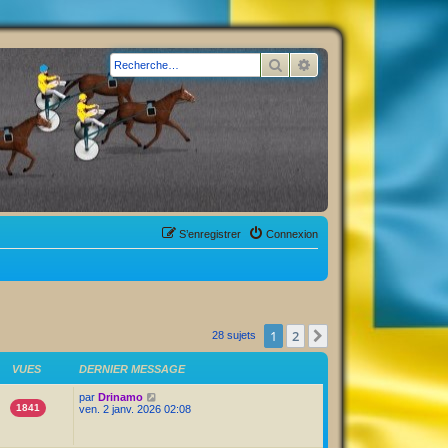
Rechercher
Recherche avancée
S’enregistrer
Connexion
1
2
Suivante
28 sujets
VUES
DERNIER MESSAGE
par
Drinamo
1841
ven. 2 janv. 2026 02:08