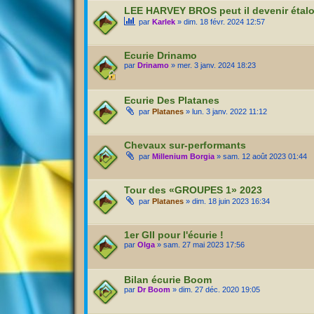
LEE HARVEY BROS peut il devenir étal
par
Karlek
» dim. 18 févr. 2024 12:57
Ecurie Drinamo
par
Drinamo
» mer. 3 janv. 2024 18:23
Ecurie Des Platanes
par
Platanes
» lun. 3 janv. 2022 11:12
Chevaux sur-performants
par
Millenium Borgia
» sam. 12 août 2023 01:44
Tour des «GROUPES 1» 2023
par
Platanes
» dim. 18 juin 2023 16:34
1er GII pour l'écurie !
par
Olga
» sam. 27 mai 2023 17:56
Bilan écurie Boom
par
Dr Boom
» dim. 27 déc. 2020 19:05