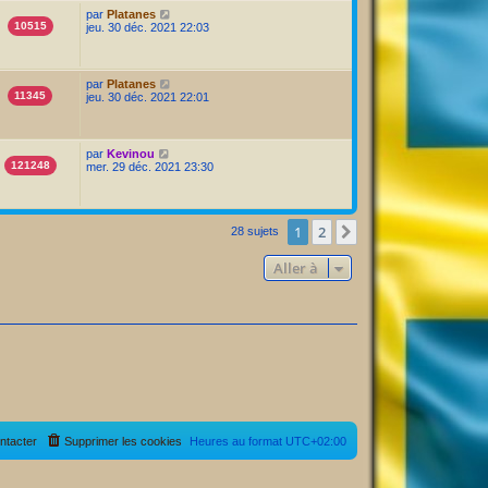
par
Platanes
10515
jeu. 30 déc. 2021 22:03
par
Platanes
11345
jeu. 30 déc. 2021 22:01
par
Kevinou
121248
mer. 29 déc. 2021 23:30
1
2
Suivante
28 sujets
Aller à
ntacter
Supprimer les cookies
Heures au format
UTC+02:00