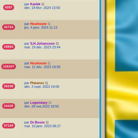
par
Karlek
9287
dim. 18 févr. 2024 13:50
par
Houhoute
42724
jeu. 4 janv. 2024 11:13
par
S.H.Johansson
19893
mar. 19 déc. 2023 23:44
par
Houhoute
126207
mar. 12 déc. 2023 18:56
par
Platanes
26238
dim. 3 sept. 2023 19:09
par
Legendary
24428
dim. 28 mai 2023 18:55
par
Dr Boom
57149
mar. 10 janv. 2023 08:27