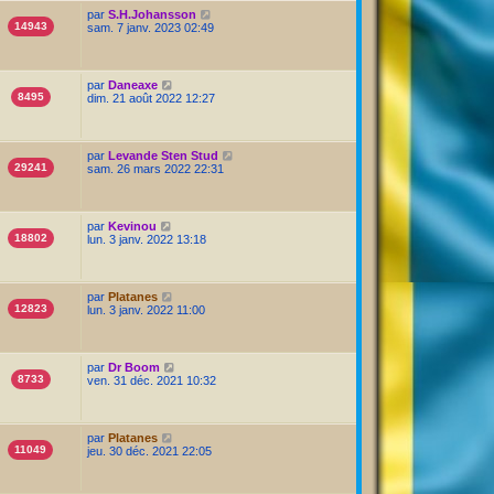
par
S.H.Johansson
14943
sam. 7 janv. 2023 02:49
par
Daneaxe
8495
dim. 21 août 2022 12:27
par
Levande Sten Stud
29241
sam. 26 mars 2022 22:31
par
Kevinou
18802
lun. 3 janv. 2022 13:18
par
Platanes
12823
lun. 3 janv. 2022 11:00
par
Dr Boom
8733
ven. 31 déc. 2021 10:32
par
Platanes
11049
jeu. 30 déc. 2021 22:05