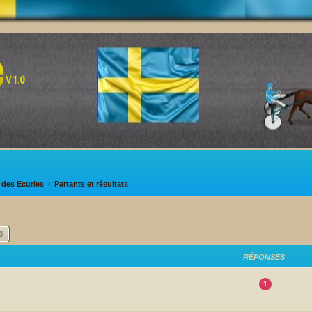
des Ecuries
Partants et résultats
hercher
Recherche avancée
RÉPONSES
1