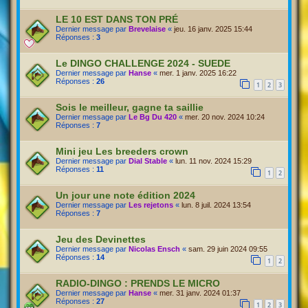
LE 10 EST DANS TON PRÉ
Dernier message par
Brevelaise
«
jeu. 16 janv. 2025 15:44
Réponses :
3
Le DINGO CHALLENGE 2024 - SUEDE
Dernier message par
Hanse
«
mer. 1 janv. 2025 16:22
Réponses :
26
1
2
3
Sois le meilleur, gagne ta saillie
Dernier message par
Le Bg Du 420
«
mer. 20 nov. 2024 10:24
Réponses :
7
Mini jeu Les breeders crown
Dernier message par
Dial Stable
«
lun. 11 nov. 2024 15:29
Réponses :
11
1
2
Un jour une note édition 2024
Dernier message par
Les rejetons
«
lun. 8 juil. 2024 13:54
Réponses :
7
Jeu des Devinettes
Dernier message par
Nicolas Ensch
«
sam. 29 juin 2024 09:55
Réponses :
14
1
2
RADIO-DINGO : PRENDS LE MICRO
Dernier message par
Hanse
«
mer. 31 janv. 2024 01:37
Réponses :
27
1
2
3