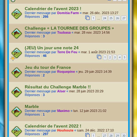
Calendrier de l'avent 2023 !
Dernier message par
Domitia Farm
«
mar. 26 déc. 2023 13:27
Réponses :
266
1
24
25
26
27
…
Challenge « LA TOURNEE DES GROUPES »
Dernier message par
Tsubasa
«
mar. 28 nov. 2023 14:56
Réponses :
3
(JEU) Un jour une note 24
Dernier message par
Terre De Feu
«
mar. 1 août 2023 21:53
Réponses :
46
1
2
3
4
5
Jeu du tour de France
Dernier message par
Roquepine
«
jeu. 29 juin 2023 14:39
Réponses :
2
Résultat du Challenge Marble !!
Dernier message par
Alser
«
mer. 28 juin 2023 20:29
Réponses :
3
Marble
Dernier message par
Maximo
«
lun. 12 juin 2023 21:02
Réponses :
1
Calendrier de l'avent 2022 !
Dernier message par
Houhoute
«
sam. 24 déc. 2022 17:10
Réponses :
297
1
27
28
29
30
…