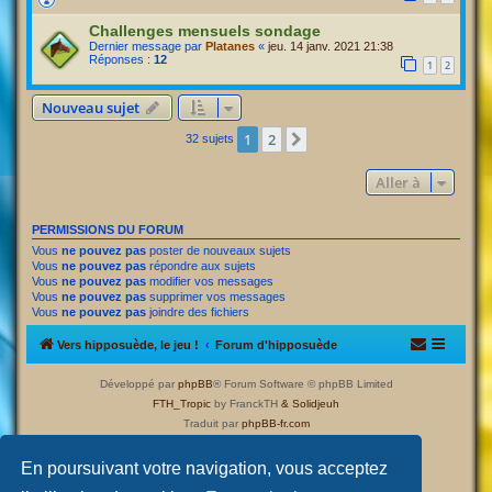
Challenges mensuels sondage
Dernier message par
Platanes
«
jeu. 14 janv. 2021 21:38
Réponses :
12
1
2
Nouveau sujet
1
2
Suivante
32 sujets
Aller à
PERMISSIONS DU FORUM
Vous
ne pouvez pas
poster de nouveaux sujets
Vous
ne pouvez pas
répondre aux sujets
Vous
ne pouvez pas
modifier vos messages
Vous
ne pouvez pas
supprimer vos messages
Vous
ne pouvez pas
joindre des fichiers
Vers hipposuède, le jeu !
Forum d'hipposuède
Développé par
phpBB
® Forum Software © phpBB Limited
FTH_Tropic
by FranckTH
& Solidjeuh
Traduit par
phpBB-fr.com
Confidentialité
|
Conditions
En poursuivant votre navigation, vous acceptez