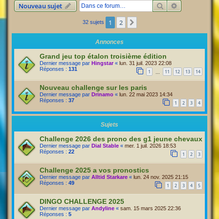
Rechercher
Recherche av
Nouveau sujet
1
2
Suivante
32 sujets
Annonces
Grand jeu top étalon troisième édition
Dernier message par
Hingstar
«
lun. 31 juil. 2023 22:08
Réponses :
131
1
11
12
13
14
…
Nouveau challenge sur les paris
Dernier message par
Drinamo
«
lun. 22 mai 2023 14:34
Réponses :
37
1
2
3
4
Sujets
Challenge 2026 des prono des g1 jeune chevaux
Dernier message par
Dial Stable
«
mer. 1 juil. 2026 18:53
Réponses :
22
1
2
3
Challenge 2025 a vos pronostics
Dernier message par
Alltid Starkare
«
lun. 24 nov. 2025 21:15
Réponses :
49
1
2
3
4
5
DINGO CHALLENGE 2025
Dernier message par
Andyline
«
sam. 15 mars 2025 22:36
Réponses :
5