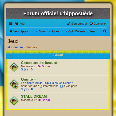
Forum officiel d'hipposuède
FAQ
S’enregistrer
Connexion
R
Vers hipposuède, le jeu !
Forum d'hipposuède
Coin Détente
Jeux
e
Jeux
c
Modérateur :
Platanes
h
Forum
e
Concours de beauté
r
Modérateur :
Dr Boom
c
Sujets :
3
h
Quinté +
e
Le célèbre jeu de Thib à la sauce Suède !
Sous-forums :
Informations
,
A vos paris
r
Sujets :
8
STALL DREAM
Modérateur :
Dr Boom