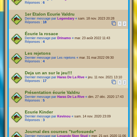
Réponses :
6
1er Etalon Ecurie Valdru
Dernier message par
Legendary
«
sam. 18 nov. 2023 20:28
Réponses :
18
1
2
Écurie la rosace
Dernier message par
Drinamo
«
mar. 23 août 2022 11:43
Réponses :
4
Les rejetons
Dernier message par
Les rejetons
«
mar. 31 mai 2022 09:30
Réponses :
4
Deja un an sur le jeu!!!
Dernier message par
Haras De La Rive
«
jeu. 11 nov. 2021 13:10
Réponses :
17
1
2
Présentation écurie Valdru
Dernier message par
Haras De La Rive
«
dim. 27 déc. 2020 17:43
Réponses :
5
Ecurie Kinder
Dernier message par
Kevinou
«
sam. 14 nov. 2020 23:09
Réponses :
3
Journal des courses "turfosuede"
Dernier message par
Levande Sten Stud
«
mer. 21 oct. 2020 11:06