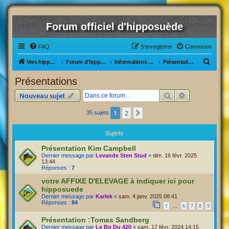
Forum officiel d'hipposuède
FAQ
S’enregistrer
Connexion
R
Vers hipposuède, le jeu !
Forum d'hipposuède
Informations générales
Présentations
e
Présentations
c
Rechercher
Recherche av
Nouveau sujet
h
e
1
2
Suivante
35 sujets
r
Sujets
c
Présentation Kim Campbell
h
Dernier message par
Levande Sten Stud
«
dim. 16 févr. 2025
e
13:44
Réponses :
7
r
votre AFFIXE D'ELEVAGE à indiquer ici pour
hipposuede
Dernier message par
Karlek
«
sam. 4 janv. 2025 08:41
Réponses :
84
1
6
7
8
9
…
Présentation :Tomas Sandberg
Dernier message par
Le Bg Du 420
«
sam. 17 févr. 2024 14:15