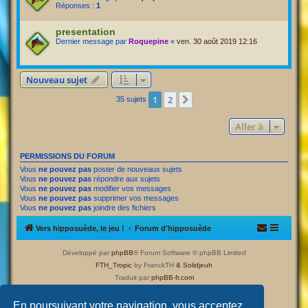
Réponses :
1
presentation
Dernier message par
Roquepine
«
ven. 30 août 2019 12:16
Nouveau sujet
1
2
Suivante
35 sujets
Aller à
PERMISSIONS DU FORUM
Vous
ne pouvez pas
poster de nouveaux sujets
Vous
ne pouvez pas
répondre aux sujets
Vous
ne pouvez pas
modifier vos messages
Vous
ne pouvez pas
supprimer vos messages
Vous
ne pouvez pas
joindre des fichiers
Vers hipposuède, le jeu !
Forum d'hipposuède
Développé par
phpBB
® Forum Software © phpBB Limited
FTH_Tropic
by FranckTH
& Solidjeuh
Traduit par
phpBB-fr.com
Confidentialité
|
Conditions
En poursuivant votre navigation, vous acceptez