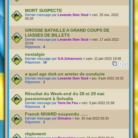
MORT SUSPECTE
Dernier message par
Levande Sten Stud
«
ven. 25 nov. 2022
06:28
GROSSE BATAILLE A GRAND COUPS DE
LIASSES DE BILLETS
Dernier message par
Levande Sten Stud
«
mer. 17 août 2022
20:04
Réponses :
4
nostalgie
Dernier message par
S.H.Johansson
«
sam. 11 juin 2022 19:56
Réponses :
16
1
2
a quel age doit-on arreter de conduire
Dernier message par
Levande Sten Stud
«
jeu. 9 juin 2022 18:32
Réponses :
3
Résultat du Week-end du 28 et 29 mai
passionnant à Solvalla
Dernier message par
Terre De Feu
«
ven. 3 juin 2022 21:58
Réponses :
4
Franck NIVARD suspendu ......
Dernier message par
Drinamo
«
lun. 30 mai 2022 00:33
Réponses :
3
règlement