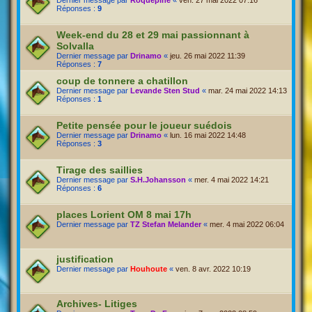
Dernier message par
Roquepine
«
ven. 27 mai 2022 07:16
Réponses :
9
Week-end du 28 et 29 mai passionnant à
Solvalla
Dernier message par
Drinamo
«
jeu. 26 mai 2022 11:39
Réponses :
7
coup de tonnere a chatillon
Dernier message par
Levande Sten Stud
«
mar. 24 mai 2022 14:13
Réponses :
1
Petite pensée pour le joueur suédois
Dernier message par
Drinamo
«
lun. 16 mai 2022 14:48
Réponses :
3
Tirage des saillies
Dernier message par
S.H.Johansson
«
mer. 4 mai 2022 14:21
Réponses :
6
places Lorient OM 8 mai 17h
Dernier message par
TZ Stefan Melander
«
mer. 4 mai 2022 06:04
justification
Dernier message par
Houhoute
«
ven. 8 avr. 2022 10:19
Archives- Litiges