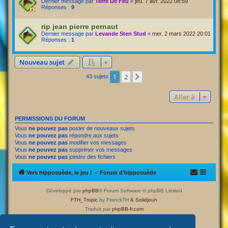
Dernier message par
Terre De Feu
«
jeu. 7 avr. 2022 08:59
Réponses :
9
rip jean pierre pernaut
Dernier message par
Levande Sten Stud
«
mer. 2 mars 2022 20:01
Réponses :
1
Nouveau sujet
1
2
Suivante
43 sujets
Aller à
PERMISSIONS DU FORUM
Vous
ne pouvez pas
poster de nouveaux sujets
Vous
ne pouvez pas
répondre aux sujets
Vous
ne pouvez pas
modifier vos messages
Vous
ne pouvez pas
supprimer vos messages
Vous
ne pouvez pas
joindre des fichiers
Vers hipposuède, le jeu !
Forum d'hipposuède
Développé par
phpBB
® Forum Software © phpBB Limited
FTH_Tropic
by FranckTH
& Solidjeuh
Traduit par
phpBB-fr.com
Confidentialité
|
Conditions