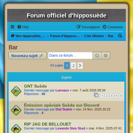
Forum officiel d'hipposuède
FAQ
S’enregistrer
Connexion
R
Vers hipposuède, le jeu !
Forum d'hipposuède
Coin Détente
Bar
e
Bar
c
Rechercher
Recherche av
Nouveau sujet
h
e
1
2
Suivante
43 sujets
r
Sujets
c
GNT Suède
h
Dernier message par
Lanvaux
«
ven. 7 août 2026 09:34
e
Réponses :
45
1
2
3
4
5
r
Émission spéciale Suède sur Discord
Dernier message par
Dial Stable
«
ven. 14 févr. 2025 20:22
Réponses :
4
RIP JAG DE BELLOUET
Dernier message par
Levande Sten Stud
«
mar. 4 févr. 2025 07:41