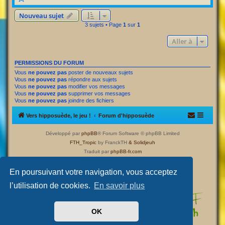
Nouveau sujet
3 sujets • Page
1
sur
1
Aller à
PERMISSIONS DU FORUM
Vous
ne pouvez pas
poster de nouveaux sujets
Vous
ne pouvez pas
répondre aux sujets
Vous
ne pouvez pas
modifier vos messages
Vous
ne pouvez pas
supprimer vos messages
Vous
ne pouvez pas
joindre des fichiers
Vers hipposuède, le jeu !
Forum d'hipposuède
Développé par
phpBB
® Forum Software © phpBB Limited
FTH_Tropic
by FranckTH
& Solidjeuh
Traduit par
phpBB-fr.com
Confidentialité
|
Conditions
En poursuivant votre navigation, vous acceptez
l’utilisation de cookies.
En savoir plus
OK