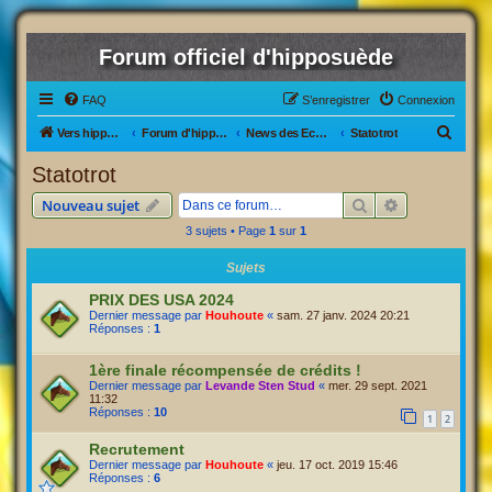
Forum officiel d'hipposuède
FAQ
S’enregistrer
Connexion
R
Vers hipposuède, le jeu !
Forum d'hipposuède
News des Ecuries
Statotrot
e
Statotrot
c
Rechercher
Recherche av
Nouveau sujet
h
3 sujets • Page
1
sur
1
e
r
Sujets
c
PRIX DES USA 2024
Dernier message par
Houhoute
«
sam. 27 janv. 2024 20:21
h
Réponses :
1
e
1ère finale récompensée de crédits !
r
Dernier message par
Levande Sten Stud
«
mer. 29 sept. 2021
11:32
Réponses :
10
1
2
Recrutement
Dernier message par
Houhoute
«
jeu. 17 oct. 2019 15:46
Réponses :
6