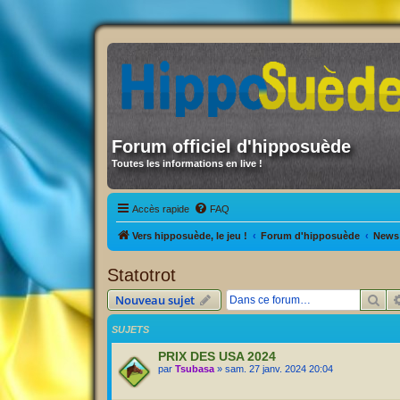
Forum officiel d'hipposuède
Toutes les informations en live !
Accès rapide
FAQ
Vers hipposuède, le jeu !
Forum d'hipposuède
News 
Statotrot
Rec
Nouveau sujet
SUJETS
PRIX DES USA 2024
par
Tsubasa
» sam. 27 janv. 2024 20:04