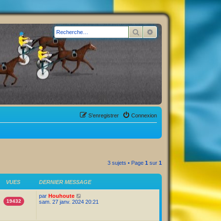
Rechercher
Recherche avancée
S’enregistrer
Connexion
3 sujets • Page
1
sur
1
VUES
DERNIER MESSAGE
par
Houhoute
19432
sam. 27 janv. 2024 20:21