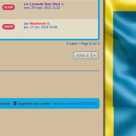
par
Levande Sten Stud
31338
mer. 29 sept. 2021 11:32
par
Houhoute
34635
jeu. 17 oct. 2019 15:46
3 sujets • Page
1
sur
1
Aller à
ntacter
Supprimer les cookies
Heures au format
UTC+02:00