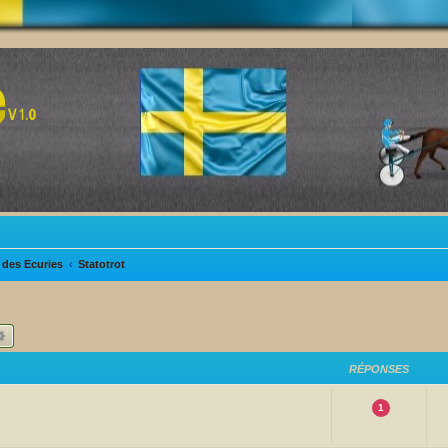
des Ecuries
Statotrot
hercher
Recherche avancée
RÉPONSES
1