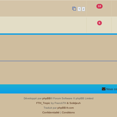
10
1
2
6
Nous co
Développé par
phpBB
® Forum Software © phpBB Limited
FTH_Tropic
by FranckTH
& Solidjeuh
Traduit par
phpBB-fr.com
Confidentialité
|
Conditions