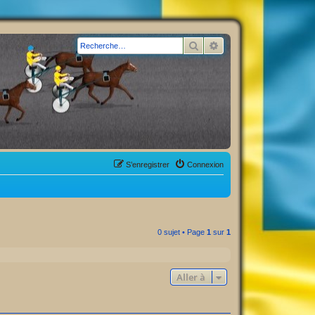
Rechercher
Recherche avancée
S’enregistrer
Connexion
0 sujet • Page
1
sur
1
Aller à