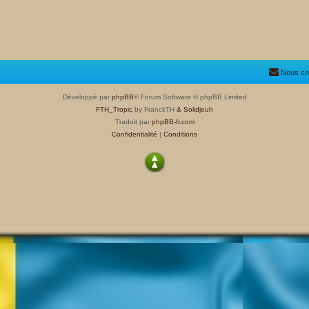
Nous co
Développé par
phpBB
® Forum Software © phpBB Limited
FTH_Tropic
by FranckTH
& Solidjeuh
Traduit par
phpBB-fr.com
Confidentialité
|
Conditions