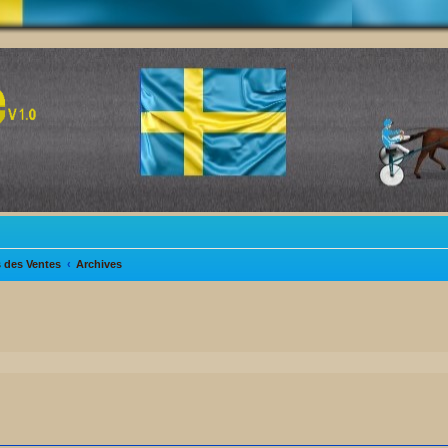
s des Ventes
Archives
her
cherche avancée