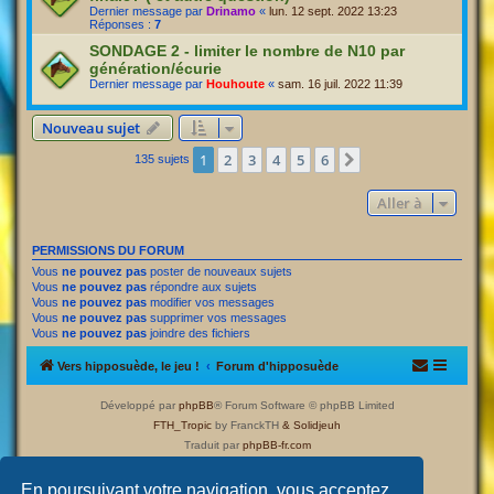
Dernier message par
Drinamo
«
lun. 12 sept. 2022 13:23
Réponses :
7
SONDAGE 2 - limiter le nombre de N10 par
génération/écurie
Dernier message par
Houhoute
«
sam. 16 juil. 2022 11:39
Nouveau sujet
1
2
3
4
5
6
Suivante
135 sujets
Aller à
PERMISSIONS DU FORUM
Vous
ne pouvez pas
poster de nouveaux sujets
Vous
ne pouvez pas
répondre aux sujets
Vous
ne pouvez pas
modifier vos messages
Vous
ne pouvez pas
supprimer vos messages
Vous
ne pouvez pas
joindre des fichiers
Vers hipposuède, le jeu !
Forum d'hipposuède
Développé par
phpBB
® Forum Software © phpBB Limited
FTH_Tropic
by FranckTH
& Solidjeuh
Traduit par
phpBB-fr.com
Confidentialité
|
Conditions
En poursuivant votre navigation, vous acceptez