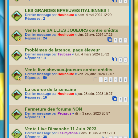
1
2
LES GRANDES EPREUVES ITALIENNES !
Dernier message par
Houhoute
«
sam. 4 mai 2024 12:20
Réponses :
2
Vente live SAILLIES JOUEURS contre crédits
Dernier message par
Houhoute
«
dim. 28 avr. 2024 17:23
Réponses :
24
1
2
3
Problèmes de latence, page éleveur
Dernier message par
Tsubasa
«
lun. 4 mars 2024 15:32
Réponses :
11
1
2
Vente live chevaux-joueurs contre crédits
Dernier message par
Houhoute
«
ven. 26 janv. 2024 12:07
Réponses :
50
1
2
3
4
5
6
La course de la semaine
Dernier message par
Houhoute
«
jeu. 28 déc. 2023 19:27
Réponses :
16
1
2
Fermeture des forums NON
Dernier message par
Pegasus
«
dim. 3 sept. 2023 20:57
Réponses :
3
Vente Live Dimanche 11 Juin 2023
Dernier message par
Les rejetons
«
dim. 11 juin 2023 17:01
Réponses :
38