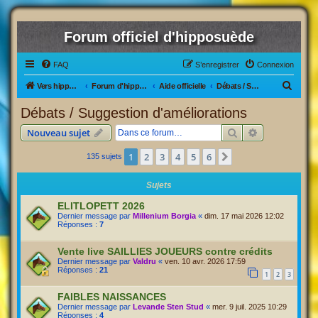
Forum officiel d'hipposuède
FAQ
S’enregistrer
Connexion
R
Vers hipposuède, le jeu !
Forum d'hipposuède
Aide officielle
Débats / Suggestion d'améliorations
e
Débats / Suggestion d'améliorations
c
Rechercher
Recherche av
Nouveau sujet
h
e
1
2
3
4
5
6
Suivante
135 sujets
r
Sujets
c
ELITLOPETT 2026
h
Dernier message par
Millenium Borgia
«
dim. 17 mai 2026 12:02
e
Réponses :
7
r
Vente live SAILLIES JOUEURS contre crédits
Dernier message par
Valdru
«
ven. 10 avr. 2026 17:59
Réponses :
21
1
2
3
FAIBLES NAISSANCES
Dernier message par
Levande Sten Stud
«
mer. 9 juil. 2025 10:29
Réponses :
4