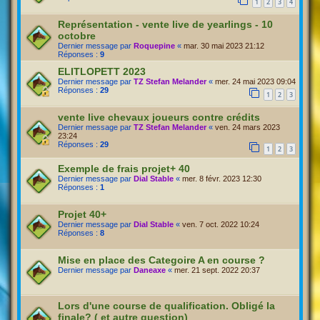
1
2
3
4
Représentation - vente live de yearlings - 10
octobre
Dernier message par
Roquepine
«
mar. 30 mai 2023 21:12
Réponses :
9
ELITLOPETT 2023
Dernier message par
TZ Stefan Melander
«
mer. 24 mai 2023 09:04
Réponses :
29
1
2
3
vente live chevaux joueurs contre crédits
Dernier message par
TZ Stefan Melander
«
ven. 24 mars 2023
23:24
Réponses :
29
1
2
3
Exemple de frais projet+ 40
Dernier message par
Dial Stable
«
mer. 8 févr. 2023 12:30
Réponses :
1
Projet 40+
Dernier message par
Dial Stable
«
ven. 7 oct. 2022 10:24
Réponses :
8
Mise en place des Categoire A en course ?
Dernier message par
Daneaxe
«
mer. 21 sept. 2022 20:37
Lors d'une course de qualification. Obligé la
finale? ( et autre question)