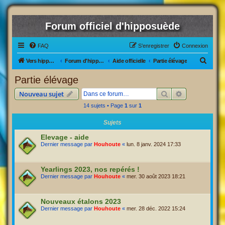
Forum officiel d'hipposuède
FAQ
S’enregistrer
Connexion
R
Vers hipposuède, le jeu !
Forum d'hipposuède
Aide officielle
Partie élévage
e
Partie élévage
c
Rechercher
Recherche av
Nouveau sujet
h
14 sujets • Page
1
sur
1
e
r
Sujets
c
Elevage - aide
Dernier message par
Houhoute
«
lun. 8 janv. 2024 17:33
h
e
Yearlings 2023, nos repérés !
r
Dernier message par
Houhoute
«
mer. 30 août 2023 18:21
Nouveaux étalons 2023
Dernier message par
Houhoute
«
mer. 28 déc. 2022 15:24