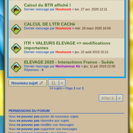
Calcul du BTR affiché !
Dernier message par
Houhoute
«
lun. 27 avr. 2020 12:11
CALCUL DE L'ITR CACHé
Dernier message par
Houhoute
«
mer. 18 mars 2020 16:56
ITR + VALEURS ELEVAGE => modifications
importantes
Dernier message par
Houhoute
«
jeu. 22 août 2019 15:21
ELEVAGE 2020 - Interactions France - Suède
Dernier message par
Menhammar Ab
«
jeu. 11 juil. 2019 22:00
Réponses :
4
Nouveau sujet
14 sujets • Page
1
sur
1
Aller à
PERMISSIONS DU FORUM
Vous
ne pouvez pas
poster de nouveaux sujets
Vous
ne pouvez pas
répondre aux sujets
Vous
ne pouvez pas
modifier vos messages
Vous
ne pouvez pas
supprimer vos messages