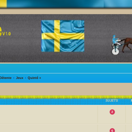
Détente
Jeux
Quinté +
SUJETS
2
6