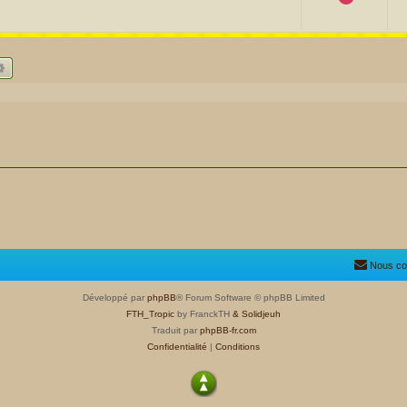
hercher
Recherche avancée
Nous co
Développé par
phpBB
® Forum Software © phpBB Limited
FTH_Tropic
by FranckTH
& Solidjeuh
Traduit par
phpBB-fr.com
Confidentialité
|
Conditions