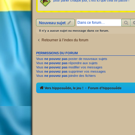
pour parier chaque jour, c'est ici que cela se passe !
Rec
Nouveau sujet
Il n’y a aucun sujet ou message dans ce forum.
Retourner à l’index du forum
PERMISSIONS DU FORUM
Vous
ne pouvez pas
poster de nouveaux sujets
Vous
ne pouvez pas
répondre aux sujets
Vous
ne pouvez pas
modifier vos messages
Vous
ne pouvez pas
supprimer vos messages
Vous
ne pouvez pas
joindre des fichiers
Vers hipposuède, le jeu !
Forum d'hipposuède