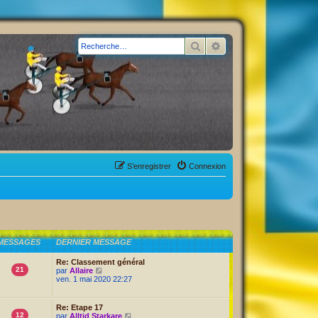
Rechercher
Recherche avancée
S’enregistrer
Connexion
MESSAGES
DERNIER MESSAGE
Re: Classement général
21
V
par
Allaire
o
ven. 1 mai 2020 22:27
i
r
l
Re: Etape 17
e
12
V
par
Alltid Starkare