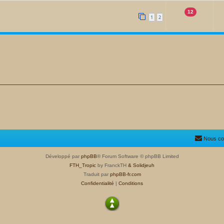
12
1
2
Nous co
Développé par
phpBB
® Forum Software © phpBB Limited
FTH_Tropic
by FranckTH
& Solidjeuh
Traduit par
phpBB-fr.com
Confidentialité
|
Conditions