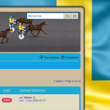
Rechercher
Recherche avancée
S’enregistrer
Connexion
2 sujets • Page
1
sur
1
VUES
DERNIER MESSAGE
par
Allaire
32657
ven. 1 mai 2020 22:27