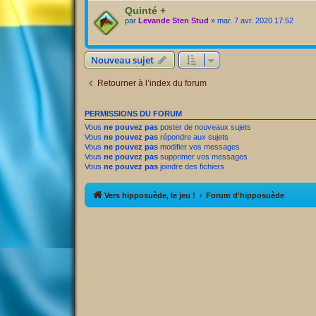
Quinté +
par
Levande Sten Stud
» mar. 7 avr. 2020 17:52
Nouveau sujet
Retourner à l’index du forum
PERMISSIONS DU FORUM
Vous
ne pouvez pas
poster de nouveaux sujets
Vous
ne pouvez pas
répondre aux sujets
Vous
ne pouvez pas
modifier vos messages
Vous
ne pouvez pas
supprimer vos messages
Vous
ne pouvez pas
joindre des fichiers
Vers hipposuède, le jeu !
Forum d'hipposuède