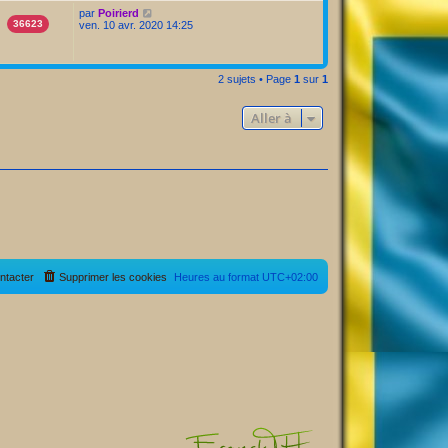
par
Poirierd
36623
ven. 10 avr. 2020 14:25
2 sujets • Page
1
sur
1
Aller à
ntacter
Supprimer les cookies
Heures au format
UTC+02:00