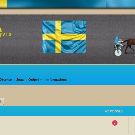
Détente
Jeux
Quinté +
Informations
hercher
Recherche avancée
RÉPONSES
7