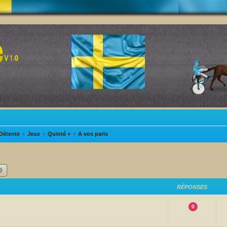
Détente
Jeux
Quinté +
A vos paris
hercher
Recherche avancée
RÉPONSES
0