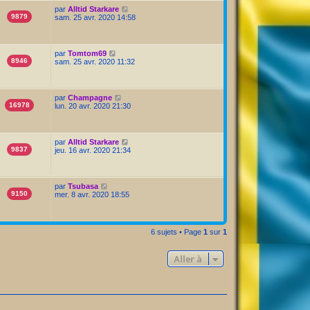
par
Alltid Starkare
9879
sam. 25 avr. 2020 14:58
par
Tomtom69
8946
sam. 25 avr. 2020 11:32
par
Champagne
16978
lun. 20 avr. 2020 21:30
par
Alltid Starkare
9837
jeu. 16 avr. 2020 21:34
par
Tsubasa
9150
mer. 8 avr. 2020 18:55
6 sujets • Page
1
sur
1
Aller à