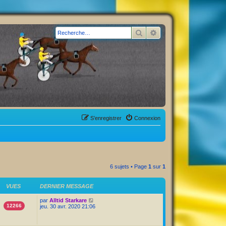
Rechercher
Recherche avancée
S’enregistrer
Connexion
6 sujets • Page
1
sur
1
VUES
DERNIER MESSAGE
par
Alltid Starkare
12266
jeu. 30 avr. 2020 21:06