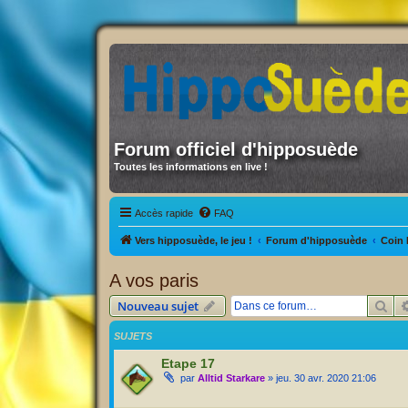
Forum officiel d'hipposuède
Toutes les informations en live !
Accès rapide
FAQ
Vers hipposuède, le jeu !
Forum d'hipposuède
Coin 
A vos paris
Rec
Nouveau sujet
SUJETS
Etape 17
par
Alltid Starkare
» jeu. 30 avr. 2020 21:06