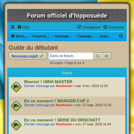
Forum officiel d'hipposuède
FAQ
S’enregistrer
Connexion
R
Vers hipposuède, le jeu !
Forum d'hipposuède
Informations générales
Conseils/Demande d'aide
Guide du débutant
e
Guide du débutant
c
Rechercher
Recherche av
Nouveau sujet
h
16 sujets • Page
1
sur
1
e
r
Sujets
c
Bientot ! UMIA MASTER
Dernier message par
Houhoute
«
mar. 8 oct. 2019 12:03
h
e
En ce moment ! WANGEN CUP 2
r
Dernier message par
Houhoute
«
ven. 27 sept. 2019 12:20
En ce moment ! SERIE DU DRSCHATT
Dernier message par
Houhoute
«
ven. 27 sept. 2019 11:44