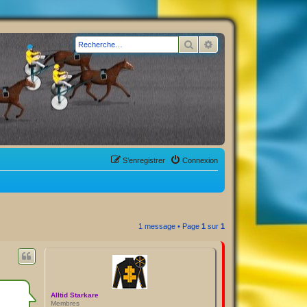
Rechercher
Recherche avancée
S’enregistrer
Connexion
1 message • Page
1
sur
1
Alltid Starkare
Membres