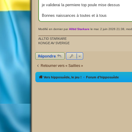
g
e
je validerai la permiere top poule mise dessus
Bonnes naissances à toutes et à tous
Modifié en dernier par
Alltid Starkare
le mar. 2 juin 2026 21:38, modif
ALLTID STARKARE
KONGE AV SVERIGE
Répondre
Retourner vers « Saillies »
Vers hipposuède, le jeu !
Forum d'hipposuède