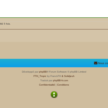
ié 5 fois.
Nous co
Développé par
phpBB
® Forum Software © phpBB Limited
FTH_Tropic
by FranckTH
& Solidjeuh
Traduit par
phpBB-fr.com
Confidentialité
|
Conditions