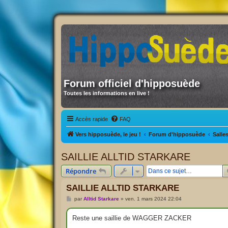
Forum officiel d'hipposuède
Toutes les informations en live !
Accès rapide
FAQ
Vers hipposuède, le jeu !
Forum d'hipposuède
Salle
SAILLIE ALLTID STARKARE
Répondre
SAILLIE ALLTID STARKARE
M
par
Alltid Starkare
»
ven. 1 mars 2024 22:04
e
s
s
Reste une saillie de WAGGER ZACKER
a