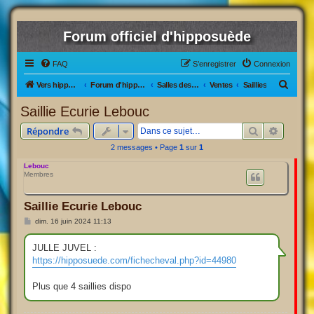
Forum officiel d'hipposuède
FAQ
S’enregistrer
Connexion
R
Vers hipposuède, le jeu !
Forum d'hipposuède
Salles des Ventes
Ventes
Saillies
e
Saillie Ecurie Lebouc
c
Rechercher
Recherc
Répondre
h
2 messages • Page
1
sur
1
e
Lebouc
r
Membres
c
h
Saillie Ecurie Lebouc
e
M
dim. 16 juin 2024 11:13
e
r
s
s
JULLE JUVEL :
a
https://hipposuede.com/fichecheval.php?id=44980
g
e
Plus que 4 saillies dispo