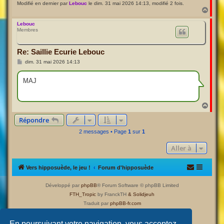
Modifié en dernier par
Lebouc
le dim. 31 mai 2026 14:13, modifié 2 fois.
H
a
u
Lebouc
Membres
t
Re: Saillie Ecurie Lebouc
M
dim. 31 mai 2026 14:13
e
s
s
MAJ
a
g
e
H
a
Répondre
u
t
2 messages • Page
1
sur
1
Aller à
Vers hipposuède, le jeu !
Forum d'hipposuède
Développé par
phpBB
® Forum Software © phpBB Limited
FTH_Tropic
by FranckTH
& Solidjeuh
Traduit par
phpBB-fr.com
Confidentialité
|
Conditions
En poursuivant votre navigation, vous acceptez