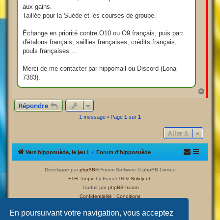
aux gains.
Taillée pour la Suède et les courses de groupe.
Échange en priorité contre O10 ou O9 français, puis part
d'étalons français, saillies françaises, crédits français,
pouls françaises ...
Merci de me contacter par hippomail ou Discord (Lona
7383).
H
a
Répondre
u
t
1 message • Page
1
sur
1
Aller à
Vers hipposuède, le jeu !
Forum d'hipposuède
Développé par
phpBB
® Forum Software © phpBB Limited
FTH_Tropic
by FranckTH
& Solidjeuh
Traduit par
phpBB-fr.com
Confidentialité
|
Conditions
En poursuivant votre navigation, vous acceptez