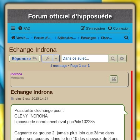
Forum officiel d'hipposuède
FAQ
S’enregistrer
Connexion
R
Vers hipposuède, le jeu !
Forum d'hipposuède
Salles des Ventes
Echanges
Chevaux Actifs/inactifs
e
Echange Indrona
c
Rechercher
Recherc
Répondre
h
1 message • Page
1
sur
1
e
Indrona
r
Membres
c
h
Echange Indrona
e
M
dim. 5 oct. 2025 14:54
e
r
s
s
Possibilité d'échange pour :
a
GLENY INDRONA
g
e
hipposuede.com/fichecheval.php?id=102285
Gagnante de groupe 2, jamais plus loin que 3ème dans
toutes ses courses, dans le top 10 des chevaux de 3 ans