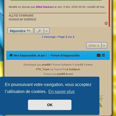
Modifié en dernier par
Alltid Starkare
le ven. 6 févr. 2026 20:45, modifié 48 fois.
ALLTID STARKARE
KONGE AV SVERIGE
H
a
Répondre
u
t
1 message • Page
1
sur
1
Aller à
Vers hipposuède, le jeu !
Forum d'hipposuède
Développé par
phpBB
® Forum Software © phpBB Limited
FTH_Tropic
by FranckTH
& Solidjeuh
Traduit par
phpBB-fr.com
Confidentialité
|
Conditions
En poursuivant votre navigation, vous acceptez
l’utilisation de cookies.
En savoir plus
OK