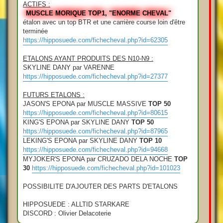
ACTIFS :
MUSCLE MORIQUE TOP1, "ENORME CHEVAL"
étalon avec un top BTR et une carrière course loin d'être
terminée
https://hipposuede.com/fichecheval.php?id=62305
ETALONS AYANT PRODUITS DES N10-N9 :
SKYLINE DANY par VARENNE
https://hipposuede.com/fichecheval.php?id=27377
FUTURS ETALONS :
JASON'S EPONA par MUSCLE MASSIVE
TOP 50
https://hipposuede.com/fichecheval.php?id=80615
KING'S EPONA par SKYLINE DANY
TOP 50
https://hipposuede.com/fichecheval.php?id=87965
LEKING'S EPONA par SKYLINE DANY
TOP 10
https://hipposuede.com/fichecheval.php?id=94668
MYJOKER'S EPONA par CRUZADO DELA NOCHE
TOP
30
https://hipposuede.com/fichecheval.php?id=101023
POSSIBILITE D'AJOUTER DES PARTS D'ETALONS
HIPPOSUEDE : ALLTID STARKARE
DISCORD : Olivier Delacoterie