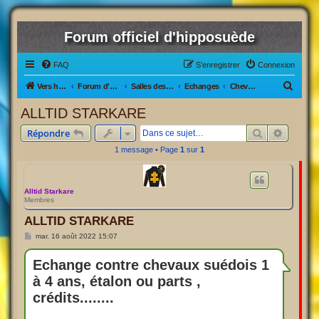
Forum officiel d'hipposuède
FAQ
S’enregistrer
Connexion
R
Vers hipposuède, le jeu !
Forum d'hipposuède
Salles des Ventes
Echanges
Chevaux Actifs/inactifs
e
ALLTID STARKARE
c
Rechercher
Recherc
Répondre
h
1 message • Page
1
sur
1
e
r
c
Alltid Starkare
Membres
h
ALLTID STARKARE
e
M
mar. 16 août 2022 15:07
r
e
s
s
Echange contre chevaux suédois 1
a
à 4 ans, étalon ou parts ,
g
e
crédits........