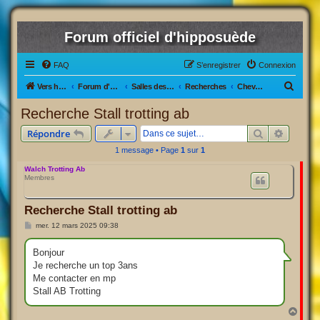
Forum officiel d'hipposuède
FAQ
S’enregistrer
Connexion
R
Vers hipposuède, le jeu !
Forum d'hipposuède
Salles des Ventes
Recherches
Chevaux Actifs/inactifs
e
Recherche Stall trotting ab
c
Rechercher
Recherc
Répondre
h
1 message • Page
1
sur
1
e
Walch Trotting Ab
r
Membres
c
h
Recherche Stall trotting ab
e
M
mer. 12 mars 2025 09:38
e
r
s
s
Bonjour
a
Je recherche un top 3ans
g
e
Me contacter en mp
Stall AB Trotting
H