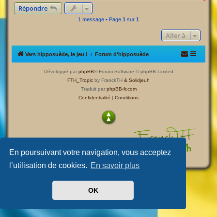
a
Répondre
u
t
1 message • Page
1
sur
1
Aller à
Vers hipposuède, le jeu !
Forum d'hipposuède
Développé par
phpBB
® Forum Software © phpBB Limited
FTH_Tropic
by FranckTH
& Solidjeuh
Traduit par
phpBB-fr.com
Confidentialité
|
Conditions
En poursuivant votre navigation, vous acceptez
l’utilisation de cookies.
En savoir plus
OK