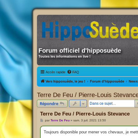
Forum officiel d'hipposuède
Toutes les informations en live !
Accès rapide
FAQ
Vers hipposuède, le jeu !
Forum d'hipposuède
News 
Terre De Feu / Pierre-Louis Stevanc
Répondre
Terre De Feu / Pierre-Louis Stevance
M
par
Terre De Feu
»
sam. 3 juil. 2021 13:50
e
s
s
Toujours disponible pour mener vos chevaux, je met
a