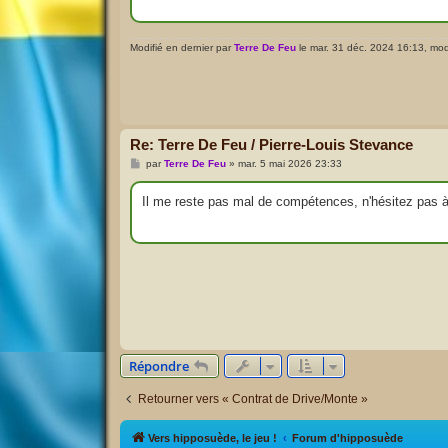
g
e
Modifié en dernier par
Terre De Feu
le mar. 31 déc. 2024 16:13, modif
Re: Terre De Feu / Pierre-Louis Stevance
M
par
Terre De Feu
»
mar. 5 mai 2026 23:33
e
s
s
Il me reste pas mal de compétences, n'hésitez pas 
a
g
e
Répondre
Retourner vers « Contrat de Drive/Monte »
Vers hipposuède, le jeu !
Forum d'hipposuède