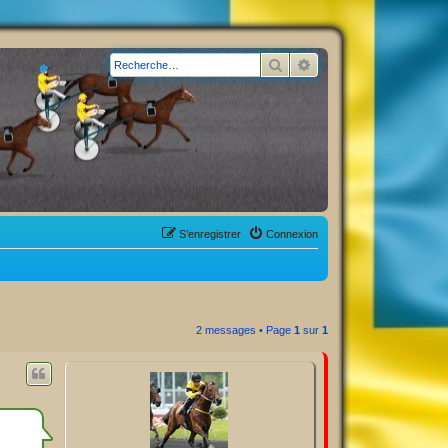
Rechercher
Recherche avancée
S’enregistrer
Connexion
2 messages • Page
1
sur
1