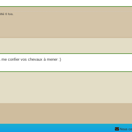
ié 6 fois.
à me confier vos chevaux à mener :)
Nous co