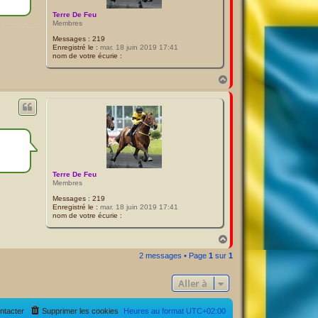
Terre De Feu
Membres
Messages :
219
Enregistré le :
mar. 18 juin 2019 17:41
nom de votre écurie :
H
a
u
t
Terre De Feu
Membres
Messages :
219
Enregistré le :
mar. 18 juin 2019 17:41
nom de votre écurie :
H
a
2 messages • Page
1
sur
1
u
t
Aller à
ntacter
Supprimer les cookies
Heures au format
UTC+02:00