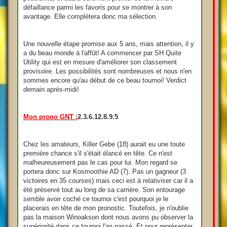
défaillance parmi les favoris pour se montrer à son
avantage. Elle complètera donc ma sélection.
Une nouvelle étape promise aux 5 ans, mais attention, il y
a du beau monde à l'affût! A commencer par SH Quite
Utility qui est en mesure d'améliorer son classement
provisoire. Les possibilités sont nombreuses et nous n'en
sommes encore qu'au début de ce beau tournoi! Verdict
demain après-midi!
Mon prono GNT :
2.3.6.12.8.9.5
Chez les amateurs, Killer Gebe (18) aurait eu une toute
première chance s'il s'était élancé en tête. Ce n'est
malheureusement pas le cas pour lui. Mon regard se
portera donc sur Kosmoothie AD (7). Pas un gagneur (3
victoires en 35 courses) mais ceci est à relativiser car il a
été préservé tout au long de sa carrière. Son entourage
semble avoir coché ce tournoi c'est pourquoi je le
placerais en tête de mon pronostic. Toutefois, je n'oublie
pas la maison Winoakson dont nous avons pu observer la
supériorité dans ce tournoi l'an passé. Et pour représenter