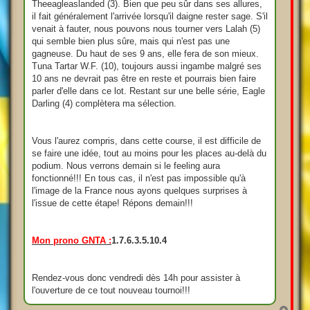
Theeagleaslanded (3). Bien que peu sûr dans ses allures,
il fait généralement l'arrivée lorsqu'il daigne rester sage. S'il
venait à fauter, nous pouvons nous tourner vers Lalah (5)
qui semble bien plus sûre, mais qui n'est pas une
gagneuse. Du haut de ses 9 ans, elle fera de son mieux.
Tuna Tartar W.F. (10), toujours aussi ingambe malgré ses
10 ans ne devrait pas être en reste et pourrais bien faire
parler d'elle dans ce lot. Restant sur une belle série, Eagle
Darling (4) complètera ma sélection.
Vous l'aurez compris, dans cette course, il est difficile de
se faire une idée, tout au moins pour les places au-delà du
podium. Nous verrons demain si le feeling aura
fonctionné!!! En tous cas, il n'est pas impossible qu'à
l'image de la France nous ayons quelques surprises à
l'issue de cette étape! Répons demain!!!
Mon prono GNTA :
1.7.6.3.5.10.4
Rendez-vous donc vendredi dès 14h pour assister à
l'ouverture de ce tout nouveau tournoi!!!
H