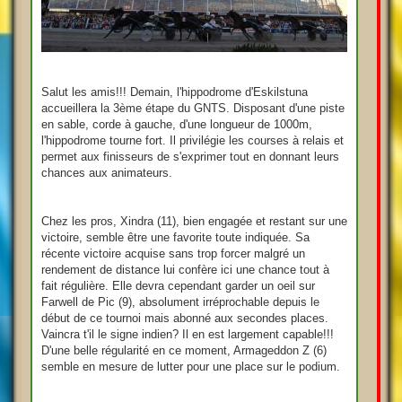
Salut les amis!!! Demain, l'hippodrome d'Eskilstuna
accueillera la 3ème étape du GNTS. Disposant d'une piste
en sable, corde à gauche, d'une longueur de 1000m,
l'hippodrome tourne fort. Il privilégie les courses à relais et
permet aux finisseurs de s'exprimer tout en donnant leurs
chances aux animateurs.
Chez les pros, Xindra (11), bien engagée et restant sur une
victoire, semble être une favorite toute indiquée. Sa
récente victoire acquise sans trop forcer malgré un
rendement de distance lui confère ici une chance tout à
fait régulière. Elle devra cependant garder un oeil sur
Farwell de Pic (9), absolument irréprochable depuis le
début de ce tournoi mais abonné aux secondes places.
Vaincra t'il le signe indien? Il en est largement capable!!!
D'une belle régularité en ce moment, Armageddon Z (6)
semble en mesure de lutter pour une place sur le podium.