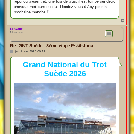
répondu présent et, une fois de plus, il est tombé sur deux
chevaux meilleurs que lui. Rendez-vous à Aby pour la
prochaine manche !"
H
a
u
Lanvaux
Membres
t
Re: GNT Suède : 3ème étape Eskilstuna
M
jeu. 9 avr. 2026 00:17
e
s
s
Grand National du Trot
a
g
Suède 2026
e