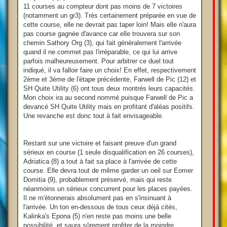
11 courses au compteur dont pas moins de 7 victoires
(notamment un gr3). Très certainement préparée en vue de
cette course, elle ne devrait pas taper loin! Mais elle n'aura
pas course gagnée d'avance car elle trouvera sur son
chemin Sathory Org (3), qui fait généralement l'arrivée
quand il ne commet pas l'irréparable, ce qui lui arrive
parfois malheureusement. Pour arbitrer ce duel tout
indiqué, il va falloir faire un choix! En effet, respectivement
2ème et 3ème de l'étape précédente, Farwell de Pic (12) et
SH Quite Utility (6) ont tous deux montrés leurs capacités.
Mon choix ira au second nommé puisque Farwell de Pic a
devancé SH Quite Utility mais en profitant d'aléas positifs.
Une revanche est donc tout à fait envisageable.
Restant sur une victoire et faisant preuve d'un grand
sérieux en course (1 seule disqualification en 26 courses),
Adriatica (8) a tout à fait sa place à l'arrivée de cette
course. Elle devra tout de même garder un oeil sur Eomer
Domitia (9), probablement préservé, mais qui reste
néanmoins un sérieux concurrent pour les places payées.
Il ne m'étonnerais absolument pas en s'insinuant à
l'arrivée. Un ton en-dessous de tous ceux déjà cités,
Kalinka's Epona (5) n'en reste pas moins une belle
possibilité, et saura sûrement profiter de la moindre