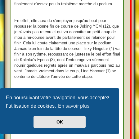
finalement d'assez peu la troisième marche du podium.
En effet, elle aura du s'employer jusqu'au bout pour
repousser la bonne fin de course de Joking YCM (12), que
je n'avais pas retenu et qui va connaitre un petit coup de
mou à mi-course avant de parfaitement se relancer pour
finir. Cela lui coute clairement une place sur le podium.
Jamais bien loin de la tête de course, Trixy Hingstar (4) va
finir à son rythme, repoussant de justesse le bel effort final
de Kalinka's Epona (3), dont l'entourage va sûrement
nourrir quelques regrets après un mauvais parcours nez au
vent. Jamais vraiment dans le coup, Line Hanover (1) se
contente de clôturer l'arrivée de cette étape.
Avec cette nouvelle seconde place, Farwell de Pic se
En poursuivant votre navigation, vous acceptez
porte donc en tête du classement provisoire, mais avec
seulement 2 unités d'avance sur Armageddon Z, le lauréat
l’utilisation de cookies.
En savoir plus
du jour, et 6pts sur les lauréats des 2 premières étapes.
Avec déjà un groupe de 4 chevaux détachés au
classement, une hiérarchie semble se dessiner déjà.
OK
Prochaine étape le 23 avril à Aby!