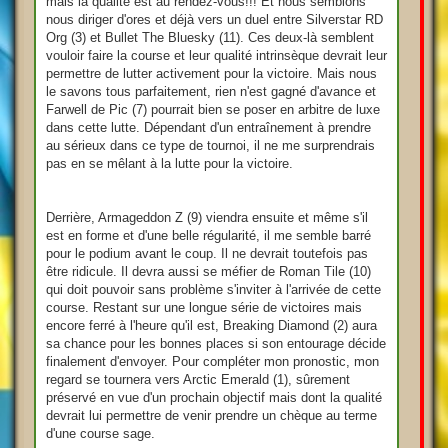
mais la qualité est au rendez-vous!!! Et nous semblons
nous diriger d'ores et déjà vers un duel entre Silverstar RD
Org (3) et Bullet The Bluesky (11). Ces deux-là semblent
vouloir faire la course et leur qualité intrinsèque devrait leur
permettre de lutter activement pour la victoire. Mais nous
le savons tous parfaitement, rien n'est gagné d'avance et
Farwell de Pic (7) pourrait bien se poser en arbitre de luxe
dans cette lutte. Dépendant d'un entraînement à prendre
au sérieux dans ce type de tournoi, il ne me surprendrais
pas en se mêlant à la lutte pour la victoire.
Derrière, Armageddon Z (9) viendra ensuite et même s'il
est en forme et d'une belle régularité, il me semble barré
pour le podium avant le coup. Il ne devrait toutefois pas
être ridicule. Il devra aussi se méfier de Roman Tile (10)
qui doit pouvoir sans problème s'inviter à l'arrivée de cette
course. Restant sur une longue série de victoires mais
encore ferré à l'heure qu'il est, Breaking Diamond (2) aura
sa chance pour les bonnes places si son entourage décide
finalement d'envoyer. Pour compléter mon pronostic, mon
regard se tournera vers Arctic Emerald (1), sûrement
préservé en vue d'un prochain objectif mais dont la qualité
devrait lui permettre de venir prendre un chèque au terme
d'une course sage.