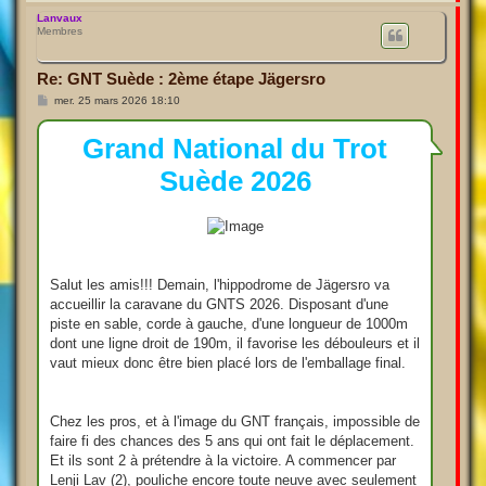
a
u
Lanvaux
Membres
t
Re: GNT Suède : 2ème étape Jägersro
M
mer. 25 mars 2026 18:10
e
s
s
Grand National du Trot
a
g
Suède 2026
e
Salut les amis!!! Demain, l'hippodrome de Jägersro va
accueillir la caravane du GNTS 2026. Disposant d'une
piste en sable, corde à gauche, d'une longueur de 1000m
dont une ligne droit de 190m, il favorise les débouleurs et il
vaut mieux donc être bien placé lors de l'emballage final.
Chez les pros, et à l'image du GNT français, impossible de
faire fi des chances des 5 ans qui ont fait le déplacement.
Et ils sont 2 à prétendre à la victoire. A commencer par
Lenji Lav (2), pouliche encore toute neuve avec seulement