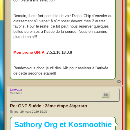
complètera ma sélection.
Demain, il est fort possible de voir Digital Chip s'envoler au
classement s'il venait à s'imposer devant mes 2 autres
favoris. Pour le reste, ce lot peut nous réserver quelques
belles surprises à l'issue de la course. Nous en saurons
plus demain!!!
Mon prono GNTA :
7.5.1.10.18.3.8
Rendez-vous donc jeudi dès 14h pour assister à l'arrivée
de cette seconde étape!!!
H
a
u
Lanvaux
Membres
t
Re: GNT Suède : 2ème étape Jägersro
M
jeu. 26 mars 2026 16:37
e
s
s
Sathory Org et Kosmoothie
a
g