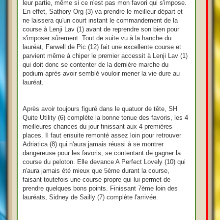
leur partie, même si ce n'est pas mon favori qui s'impose.
En effet, Sathory Org (3) va prendre le meilleur départ et
ne laissera qu'un court instant le commandement de la
course à Lenji Lav (1) avant de reprendre son bien pour
s'imposer sûrement. Tout de suite vu à la hanche du
lauréat, Farwell de Pic (12) fait une excellente course et
parvient même à chiper le premier accessit à Lenji Lav (1)
qui doit donc se contenter de la dernière marche du
podium après avoir semblé vouloir mener la vie dure au
lauréat.
Après avoir toujours figuré dans le quatuor de tête, SH
Quite Utility (6) complète la bonne tenue des favoris, les 4
meilleures chances du jour finissant aux 4 premières
places. Il faut ensuite remonté assez loin pour retrouver
Adriatica (8) qui n'aura jamais réussi à se montrer
dangereuse pour les favoris, se contentant de gagner la
course du peloton. Elle devance A Perfect Lovely (10) qui
n'aura jamais été mieux que 5ème durant la course,
faisant toutefois une course propre qui lui permet de
prendre quelques bons points. Finissant 7ème loin des
lauréats, Sidney de Sailly (7) complète l'arrivée.