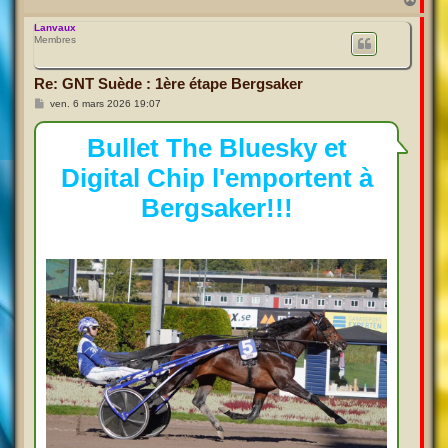
a
u
Lanvaux
Membres
t
Re: GNT Suède : 1ère étape Bergsaker
M
ven. 6 mars 2026 19:07
e
s
s
Bullet The Bluesky et
a
g
Digital Chip l'emportent à
e
Bergsaker!!!