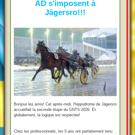
AD s'imposent à
e
Jägersro!!!
Bonjour les amis! Cet après-midi, l'hippodrome de Jägersro
accueillait la seconde étape du GNTS 2026. Et
globalement, la logique est respectée!
Chez les professionnels, les 5 ans ont parfaitement tenu