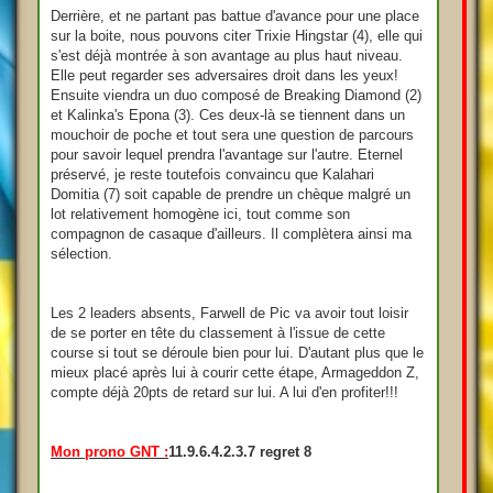
Derrière, et ne partant pas battue d'avance pour une place
sur la boite, nous pouvons citer Trixie Hingstar (4), elle qui
s'est déjà montrée à son avantage au plus haut niveau.
Elle peut regarder ses adversaires droit dans les yeux!
Ensuite viendra un duo composé de Breaking Diamond (2)
et Kalinka's Epona (3). Ces deux-là se tiennent dans un
mouchoir de poche et tout sera une question de parcours
pour savoir lequel prendra l'avantage sur l'autre. Eternel
préservé, je reste toutefois convaincu que Kalahari
Domitia (7) soit capable de prendre un chèque malgré un
lot relativement homogène ici, tout comme son
compagnon de casaque d'ailleurs. Il complètera ainsi ma
sélection.
Les 2 leaders absents, Farwell de Pic va avoir tout loisir
de se porter en tête du classement à l'issue de cette
course si tout se déroule bien pour lui. D'autant plus que le
mieux placé après lui à courir cette étape, Armageddon Z,
compte déjà 20pts de retard sur lui. A lui d'en profiter!!!
Mon prono GNT :
11.9.6.4.2.3.7 regret 8