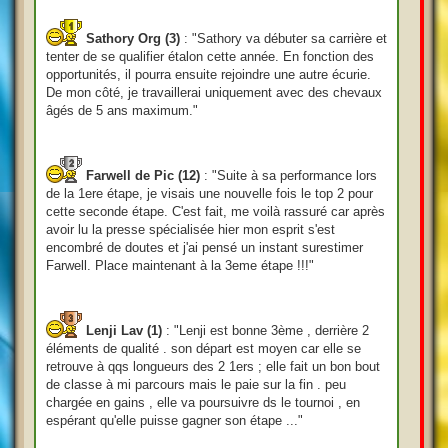
Sathory Org (3)
: "Sathory va débuter sa carrière et
tenter de se qualifier étalon cette année. En fonction des
opportunités, il pourra ensuite rejoindre une autre écurie.
De mon côté, je travaillerai uniquement avec des chevaux
âgés de 5 ans maximum."
Farwell de Pic (12)
: "Suite à sa performance lors
de la 1ere étape, je visais une nouvelle fois le top 2 pour
cette seconde étape. C'est fait, me voilà rassuré car après
avoir lu la presse spécialisée hier mon esprit s'est
encombré de doutes et j'ai pensé un instant surestimer
Farwell. Place maintenant à la 3eme étape !!!"
Lenji Lav (1)
: "Lenji est bonne 3ème , derrière 2
éléments de qualité . son départ est moyen car elle se
retrouve à qqs longueurs des 2 1ers ; elle fait un bon bout
de classe à mi parcours mais le paie sur la fin . peu
chargée en gains , elle va poursuivre ds le tournoi , en
espérant qu'elle puisse gagner son étape ..."