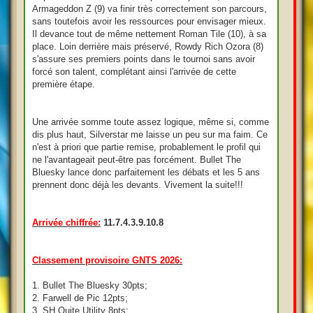
Armageddon Z (9) va finir très correctement son parcours,
sans toutefois avoir les ressources pour envisager mieux.
Il devance tout de même nettement Roman Tile (10), à sa
place. Loin derrière mais préservé, Rowdy Rich Ozora (8)
s'assure ses premiers points dans le tournoi sans avoir
forcé son talent, complétant ainsi l'arrivée de cette
première étape.
Une arrivée somme toute assez logique, même si, comme
dis plus haut, Silverstar me laisse un peu sur ma faim. Ce
n'est à priori que partie remise, probablement le profil qui
ne l'avantageait peut-être pas forcément. Bullet The
Bluesky lance donc parfaitement les débats et les 5 ans
prennent donc déjà les devants. Vivement la suite!!!
Arrivée chiffrée:
11.7.4.3.9.10.8
Classement provisoire GNTS 2026:
1. Bullet The Bluesky 30pts;
2. Farwell de Pic 12pts;
3. SH Quite Utility 8pts;