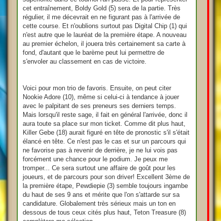
cet entraînement, Boldy Gold (5) sera de la partie. Très
régulier, il me décevrait en ne figurant pas à l'arrivée de
cette course. Et n'oublions surtout pas Digital Chip (1) qui
n'est autre que le lauréat de la première étape. A nouveau
au premier échelon, il jouera très certainement sa carte à
fond, d'autant que le barème peut lui permettre de
s'envoler au classement en cas de victoire.
Voici pour mon trio de favoris. Ensuite, on peut citer
Nookie Adore (10), même si celui-ci à tendance à jouer
avec le palpitant de ses preneurs ses derniers temps.
Mais lorsqu'il reste sage, il fait en général l'arrivée, donc il
aura toute sa place sur mon ticket. Comme dit plus haut,
Killer Gebe (18) aurait figuré en tête de pronostic s'il s'était
élancé en tête. Ce n'est pas le cas et sur un parcours qui
ne favorise pas à revenir de derrière, je ne lui vois pas
forcément une chance pour le podium. Je peux me
tromper... Ce sera surtout une affaire de goût pour les
joueurs, et de parcours pour son driver! Excellent 3ème de
la première étape, Pewdiepie (3) semble toujours ingambe
du haut de ses 9 ans et mérite que l'on s'attarde sur sa
candidature. Globalement très sérieux mais un ton en
dessous de tous ceux cités plus haut, Teton Treasure (8)