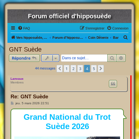
Forum officiel d'hipposuède
FAQ
S’enregistrer
Connexion
R
Vers hipposuède, le jeu !
Forum d'hipposuède
Coin Détente
Bar
e
GNT Suède
c
Rechercher
Recherc
Répondre
h
e
1
2
3
4
5
Précédente
Suivante
44 messages
r
Lanvaux
c
Membres
h
Re: GNT Suède
e
M
jeu. 5 mars 2026 22:51
r
e
s
s
Grand National du Trot
a
g
Suède 2026
e