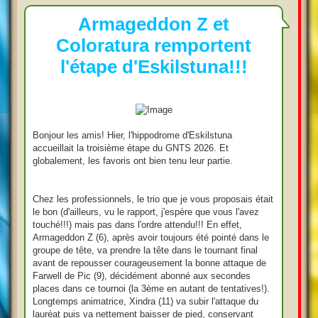
e
s
s
Armageddon Z et
a
g
Coloratura remportent
e
l'étape d'Eskilstuna!!!
Bonjour les amis! Hier, l'hippodrome d'Eskilstuna
accueillait la troisième étape du GNTS 2026. Et
globalement, les favoris ont bien tenu leur partie.
Chez les professionnels, le trio que je vous proposais était
le bon (d'ailleurs, vu le rapport, j'espère que vous l'avez
touché!!!) mais pas dans l'ordre attendu!!! En effet,
Armageddon Z (6), après avoir toujours été pointé dans le
groupe de tête, va prendre la tête dans le tournant final
avant de repousser courageusement la bonne attaque de
Farwell de Pic (9), décidément abonné aux secondes
places dans ce tournoi (la 3ème en autant de tentatives!).
Longtemps animatrice, Xindra (11) va subir l'attaque du
lauréat puis va nettement baisser de pied, conservant