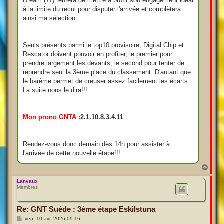
Dream (11) tentera de mettre à profit son engagement idéal
à la limite du recul pour disputer l'arrivée et complètera
ainsi ma sélection.
Seuls présents parmi le top10 provisoire, Digital Chip et
Rescator doivent pouvoir en profiter, le premier pour
prendre largement les devants, le second pour tenter de
reprendre seul la 3ème place du classement. D'autant que
le barème permet de creuser assez facilement les écarts.
La suite nous le dira!!!
Mon prono GNTA :
2.1.10.8.3.4.11
Rendez-vous donc demain dès 14h pour assister à
l'arrivée de cette nouvelle étape!!!
H
a
u
Lanvaux
Membres
t
Re: GNT Suède : 3ème étape Eskilstuna
M
ven. 10 avr. 2026 09:16