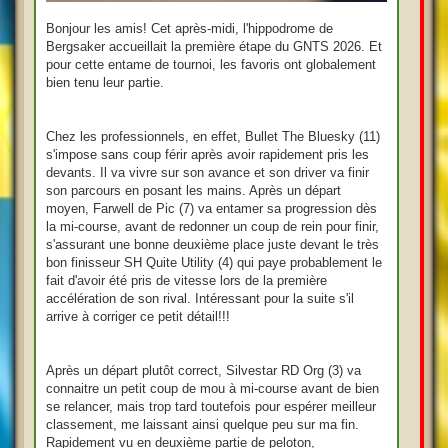
Bonjour les amis! Cet après-midi, l'hippodrome de
Bergsaker accueillait la première étape du GNTS 2026. Et
pour cette entame de tournoi, les favoris ont globalement
bien tenu leur partie.
Chez les professionnels, en effet, Bullet The Bluesky (11)
s'impose sans coup férir après avoir rapidement pris les
devants. Il va vivre sur son avance et son driver va finir
son parcours en posant les mains. Après un départ
moyen, Farwell de Pic (7) va entamer sa progression dès
la mi-course, avant de redonner un coup de rein pour finir,
s'assurant une bonne deuxième place juste devant le très
bon finisseur SH Quite Utility (4) qui paye probablement le
fait d'avoir été pris de vitesse lors de la première
accélération de son rival. Intéressant pour la suite s'il
arrive à corriger ce petit détail!!!
Après un départ plutôt correct, Silvestar RD Org (3) va
connaitre un petit coup de mou à mi-course avant de bien
se relancer, mais trop tard toutefois pour espérer meilleur
classement, me laissant ainsi quelque peu sur ma fin.
Rapidement vu en deuxième partie de peloton,