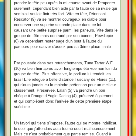
prendre la tête peu après la mi-course avant de l'emporter
sûrement, cependant bien aidé par la faute de sa rivale qui
semblait vouloir finir très fort. Vite en tête, l'étonnant
Rescator (9) va se montrer courageux en diable pour
conserver une superbe seconde place dans ce lot,
causant une petite surprise parmi les parieurs. Vite dans le
groupe de tête mais contrarié par son bonnet, Pewdiepie
(6) va cependant rester sage d'un bout à l'autre du
parcours pour sauver d'assez peu sa 3ème place finale.
Par poussée dans ses retranchements, Tuna Tartar W.F.
(10) va bien finir après avoir longtemps été vue non loin du
groupe de tête. Plus offensive, le podium lui tendait les
bras! Elle relègue à belle distance Tuscany de Flores (11),
qui n'aura jamais eu la moindre prétention pour un meilleur
classement. Préservée, Lalah (5) va prendre un bon
chèque à l'image d'Eagle Darling (4), préservé également
et qui complètent donc l'arrivée de cette première étape
suédoise.
Un favori qui tiens s'impose, l'autre qui se montre indélicat,
le duel que j'attendais aura tourné court malheureusement.
Mais ce n'est probablement que partie remise. Quand à