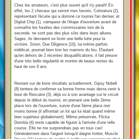
Chez les amateurs, c'est plus ouvert qu'il n'y paraît! En
effet, les 2 chevaux qui seront mes favoris, Coloratura (2),
représentant l'écurie qui a dominé ce tournoi l'an dernier, et
Digital Chip (1), vainqueur de l'étape d'ouverture avant de
connaître les foudres des commissaires lors de la
seconde, ne sont pas des plus sûrs dans leurs allures.
Sages, ils devraient se livrer une belle lutte pour la
victoire. Sinon, Due Diligence (10), lui-même parfois
indélicat, pourrait bien tirer les marrons du feu. D'autant
qu'en dehors de 2 récentes disqualifications, il fait preuve
d'une très belle régularité et montre de beaux restes du
haut de ses 8 ans.
Restant sur de bons résultats actuellement, Gipsy Nobell
(8) tentera de confirmer sa bonne forme mais devra venir à
bout de Rescator (3), déjà vu à son avantage sur le circuit
depuis le début du tournoi, en prenant une belle 2ème
place lors de l'ouverture, suivie d'une 5ème place non
moins bonne (il affrontait un lot qui lui était quand même
bien supérieur globalement). Même préservée, Flicka
Domitia (4) reste capable de figurer à l'arrivée d'une telle
course. Elle ne me surprendrais pas en tous cas!
Généralement dans l'argent lorsqu'il daigne trotter, Muscle