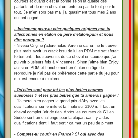
courses et quand c’est la bonne selon la qualité des
partants et de mon cheval on tente ou pas le tout pour le
tout. Je m'en sors pas mal j'ai quasiment tous mes 2 ans
qui ont gagné.
- Justement peux-tu citer quelques origines que tu
affectionnes en étalon ou père d'étalon/pdm et nous
dire pourquoi ?
- Niveau Origine j'adore hélas Varenne car on ne le trouve
plus mais avoir un crack issu de lui en PDM me satisferait
fortement... les souvenirs de ce cheval en course que j'ai
pu voir plusieurs fois à Vincennes. Sinon j'aime bien Enjoy
aussi en PDM et franchement en étalon en âge de
reproduire je n'ai pas de préférence cette partie du jeu pour
moi est encore à explorer
- Qu'elles sont pour toi les plus belles courses
suedoises ? et les plus belles que tu aimerais gagner !
- J'aimerai bien gagner le grand prix d'Aby avec les
qualifications sur le mile et la finale sur 3100m. Il faut un
cheval complet l'air de rien. Après les courses de G1 en
Suède sont un challenge pour la plupart car il y a des
qualifications dont il faut sortir ça met un peu de piment.
- Comptes-tu courir en France? Si oui avec des