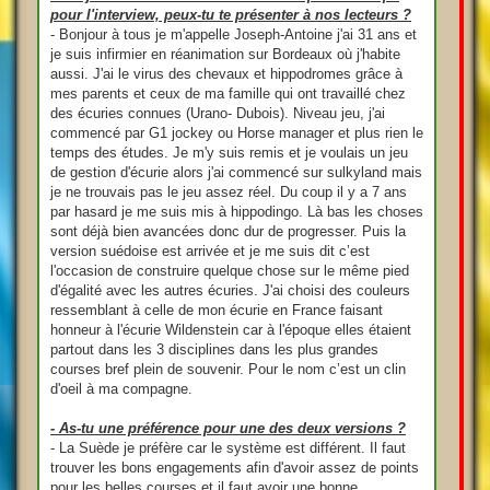
pour l'interview, peux-tu te présenter à nos lecteurs ?
- Bonjour à tous je m'appelle Joseph-Antoine j'ai 31 ans et
je suis infirmier en réanimation sur Bordeaux où j'habite
aussi. J'ai le virus des chevaux et hippodromes grâce à
mes parents et ceux de ma famille qui ont travaillé chez
des écuries connues (Urano- Dubois). Niveau jeu, j'ai
commencé par G1 jockey ou Horse manager et plus rien le
temps des études. Je m'y suis remis et je voulais un jeu
de gestion d'écurie alors j'ai commencé sur sulkyland mais
je ne trouvais pas le jeu assez réel. Du coup il y a 7 ans
par hasard je me suis mis à hippodingo. Là bas les choses
sont déjà bien avancées donc dur de progresser. Puis la
version suédoise est arrivée et je me suis dit c’est
l'occasion de construire quelque chose sur le même pied
d'égalité avec les autres écuries. J'ai choisi des couleurs
ressemblant à celle de mon écurie en France faisant
honneur à l'écurie Wildenstein car à l'époque elles étaient
partout dans les 3 disciplines dans les plus grandes
courses bref plein de souvenir. Pour le nom c’est un clin
d'oeil à ma compagne.
- As-tu une préférence pour une des deux versions ?
- La Suède je préfère car le système est différent. Il faut
trouver les bons engagements afin d'avoir assez de points
pour les belles courses et il faut avoir une bonne