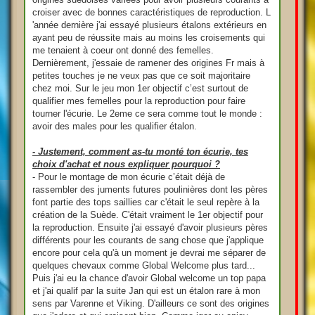
croiser avec de bonnes caractéristiques de reproduction. L
'année dernière j'ai essayé plusieurs étalons extérieurs en
ayant peu de réussite mais au moins les croisements qui
me tenaient à coeur ont donné des femelles.
Dernièrement, j'essaie de ramener des origines Fr mais à
petites touches je ne veux pas que ce soit majoritaire
chez moi. Sur le jeu mon 1er objectif c’est surtout de
qualifier mes femelles pour la reproduction pour faire
tourner l'écurie. Le 2eme ce sera comme tout le monde :
avoir des males pour les qualifier étalon.
- Justement, comment as-tu monté ton écurie, tes
choix d'achat et nous expliquer pourquoi ?
- Pour le montage de mon écurie c’était déjà de
rassembler des juments futures poulinières dont les pères
font partie des tops saillies car c'était le seul repère à la
création de la Suède. C'était vraiment le 1er objectif pour
la reproduction. Ensuite j'ai essayé d'avoir plusieurs pères
différents pour les courants de sang chose que j'applique
encore pour cela qu'à un moment je devrai me séparer de
quelques chevaux comme Global Welcome plus tard...
Puis j'ai eu la chance d'avoir Global welcome un top papa
et j'ai qualif par la suite Jan qui est un étalon rare à mon
sens par Varenne et Viking. D'ailleurs ce sont des origines