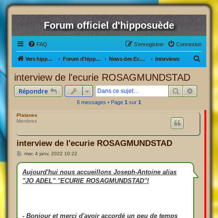
Forum officiel d'hipposuède
FAQ
S’enregistrer
Connexion
R
Vers hipposuède, le jeu !
Forum d'hipposuède
News des Ecuries
Interviews
e
interview de l'ecurie ROSAGMUNDSTAD
c
Rechercher
Recherc
Répondre
h
6 messages • Page
1
sur
1
e
Platanes
r
Membres
c
h
interview de l'ecurie ROSAGMUNDSTAD
e
M
mar. 4 janv. 2022 10:22
e
r
s
s
Aujourd'hui nous accueillons Joseph-Antoine alias
a
"JO ADEL" "ECURIE ROSAGMUNDSTAD"!
g
e
- Bonjour et merci d'avoir accordé un peu de temps