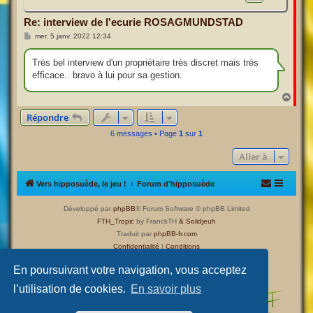
Re: interview de l'ecurie ROSAGMUNDSTAD
M
mer. 5 janv. 2022 12:34
e
s
s
Très bel interview d'un propriétaire très discret mais très
a
efficace.. bravo à lui pour sa gestion.
g
e
H
a
Répondre
u
t
6 messages • Page
1
sur
1
Aller à
Vers hipposuède, le jeu !
Forum d'hipposuède
Développé par
phpBB
® Forum Software © phpBB Limited
FTH_Tropic
by FranckTH
& Solidjeuh
Traduit par
phpBB-fr.com
Confidentialité
|
Conditions
En poursuivant votre navigation, vous acceptez
l’utilisation de cookies.
En savoir plus