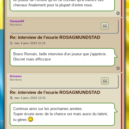
g
e
chevaux finalement pour la plupart d’entre nous.
H
a
u
Tomtom69
Membres
t
Re: interview de l'ecurie ROSAGMUNDSTAD
M
mar. 4 janv. 2022 11:15
e
s
s
Bravo Romain, belle interview d'un joueur que j'apprécie.
a
Discret mais efficcace
g
e
H
a
u
Drinamo
Membres
t
Re: interview de l'ecurie ROSAGMUNDSTAD
M
mar. 4 janv. 2022 12:31
e
s
s
Continue ainsi sur les prochaines années.
a
Super écurie avec de la chance oui mais aussi du talent,
g
e
tu gères
.