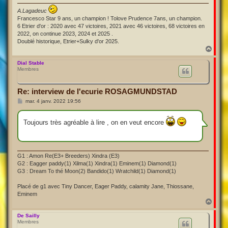
A.Lagadeuc
Francesco Star 9 ans, un champion ! Tolove Prudence 7ans, un champion.
6 Etrier d'or : 2020 avec 47 victoires, 2021 avec 46 victoires, 68 victoires en
2022, on continue 2023, 2024 et 2025 .
Doublé historique, Etrier+Sulky d'or 2025.
H
a
u
Dial Stable
Membres
t
Re: interview de l'ecurie ROSAGMUNDSTAD
M
mar. 4 janv. 2022 19:56
e
s
s
Toujours très agréable à lire , on en veut encore
a
g
e
G1 : Amon Re(E3+ Breeders) Xindra (E3)
G2 : Eagger paddy(1) Xilma(1) Xindra(1) Eminem(1) Diamond(1)
G3 : Dream To thé Moon(2) Bandido(1) Wratchild(1) Diamond(1)
Placé de g1 avec Tiny Dancer, Eager Paddy, calamity Jane, Thiossane,
Eminem
H
a
u
De Sailly
Membres
t