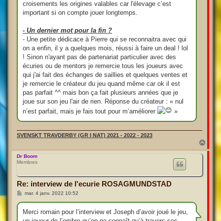
croisements les origines valables car l'élevage c’est
important si on compte jouer longtemps.
- Un dernier mot pour la fin ?
- Une petite dédicace à Pierre qui se reconnaitra avec qui
on a enfin, il y a quelques mois, réussi à faire un deal ! lol
! Sinon n'ayant pas de partenariat particulier avec des
écuries ou de mentors je remercie tous les joueurs avec
qui j'ai fait des échanges de saillies et quelques ventes et
je remercie le créateur du jeu quand même car ok il est
pas parfait ^^ mais bon ça fait plusieurs années que je
joue sur son jeu l'air de rien. Réponse du créateur : « nul
n’est parfait, mais je fais tout pour m’améliorer
»
SVENSKT TRAVDERBY (GR I NAT) 2021 - 2022 - 2023
H
a
u
Dr Boom
Membres
t
Re: interview de l'ecurie ROSAGMUNDSTAD
M
mar. 4 janv. 2022 10:52
e
s
s
Merci romain pour l’interview et Joseph d’avoir joué le jeu,
a
un joueur de l’ombre qu’on ne connaît qu’à travers ses