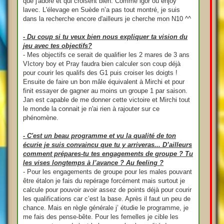
que j'adore et qui croisent bien. Comme igor ou enjoy
lavec. L'élevage en Suède n’a pas tout montré, je suis
dans la recherche encore d'ailleurs je cherche mon N10 ^^
- Du coup si tu veux bien nous expliquer ta vision du
jeu avec tes objectifs?
- Mes objectifs ce serait de qualifier les 2 mares de 3 ans
VIctory boy et Pray faudra bien calculer son coup déjà
pour courir les qualifs des G1 puis croiser les doigts !
Ensuite de faire un bon mâle équivalent à Mirchi et pour
finit essayer de gagner au moins un groupe 1 par saison.
Jan est capable de me donner cette victoire et Mirchi tout
le monde la connait je n'ai rien à rajouter sur ce
phénomène.
- C'est un beau programme et vu la qualité de ton
écurie je suis convaincu que tu y arriveras... D’ailleurs
comment prépares-tu tes engagements de groupe ? Tu
les vises longtemps à l’avance ? Au feeling ?
- Pour les engagements de groupe pour les males pouvant
être étalon je fais du repérage forcément mais surtout je
calcule pour pouvoir avoir assez de points déjà pour courir
les qualifications car c’est la base. Après il faut un peu de
chance. Mais en règle générale j’ étudie le programme, je
me fais des pense-bête. Pour les femelles je cible les