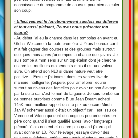
connaissance du programme de courses pour bien calculer
son coup.
- Effectivement le fonctionnement suédois est différent
et tout aussi plaisant, Peux-tu nous présenter ton
écurie?
- Au début j'ai eu la chance dans les tombolas en ayant eu
Global Welcome à la toute première. J 'étais heureux car il
m'a fait gagner des courses et des groupes mais surtout
quelques mois après j'ai compris la chance que j'avais. Je
suis tombé à mon sens sur un top étalon dont je cherche
encore les meilleurs croisements mais il est une valeur
sûre. On attend son N10 si dame nature veut être
positive… Ensuite j'ai investi dans les ventes live de
manière intelligente, j'espère, pour améliorer l'écurie
surtout au niveau des femelles pour avoir un bon élevage
par la suite car c'est le nerf de la guerre. Je suis tombé sur
de bonnes surprises comme Blue Jean Dream acheté
145K mon meilleur rapport qualité prix ou encore Mirchi.
Jan W schermer aussi c'était un objectif car il est issu de
Varenne et Viking qui sont des origines peu présentes en
père donc quand il s'est qualifié après l'avoir longtemps
préparé j'étais content et encore plus quand j'ai vu qu'il
avait donné un 10. Pour l'élevage j'essaye d'avoir des
origines suédoises variées pour avoir plusieurs courants à