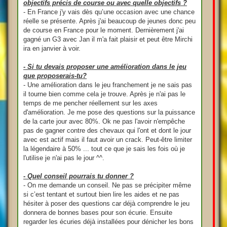
objectifs précis de course ou avec quelle objectifs ?
- En France j'y vais dès qu’une occasion avec une chance
réelle se présente. Après j'ai beaucoup de jeunes donc peu
de course en France pour le moment. Dernièrement j'ai
gagné un G3 avec Jan il m'a fait plaisir et peut être Mirchi
ira en janvier à voir.
- Si tu devais proposer une amélioration dans le jeu
que proposerais-tu?
- Une amélioration dans le jeu franchement je ne sais pas
il tourne bien comme cela je trouve. Après je n'ai pas le
temps de me pencher réellement sur les axes
d'amélioration. Je me pose des questions sur la puissance
de la carte jour avec 80%. Ok ne pas l'avoir n'empêche
pas de gagner contre des chevaux qui l'ont et dont le jour
avec est actif mais il faut avoir un crack. Peut-être limiter
la légendaire à 50% ... tout ce que je sais les fois où je
l'utilise je n'ai pas le jour ^^.
- Quel conseil pourrais tu donner ?
- On me demande un conseil. Ne pas se précipiter même
si c’est tentant et surtout bien lire les aides et ne pas
hésiter à poser des questions car déjà comprendre le jeu
donnera de bonnes bases pour son écurie. Ensuite
regarder les écuries déjà installées pour dénicher les bons