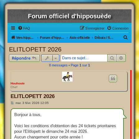
Forum officiel d'hipposuède
FAQ
S’enregistrer
Connexion
R
Vers hipposuède, le jeu !
Forum d'hipposuède
Aide officielle
Débats / Suggestion d'améliorations
e
ELITLOPETT 2026
c
Rechercher
Recherc
Répondre
h
8 messages • Page
1
sur
1
e
r
c
Houhoute
Chef
h
ELITLOPETT 2026
e
M
mar. 3 févr. 2026 12:05
r
e
s
s
Bonjour à tous,
a
g
e
Voici les conditions d'obtention des 24 tickets prioritaires
pour l'Elitlopett le dimanche 24 mai 2026.
Aucun changement pour cette année !