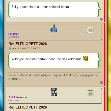
e
s
s
S’il y a une place ok pour heimdal boom
a
g
e
H
a
u
t
Hingstar
Membres
Re: ELITLOPETT 2026
M
mar. 12 mai 2026 16:55
e
s
s
Wildtype Hingstar partant pour une des wildcards
a
g
e
Heureux éleveur du crack Wildtype Hingstar (Joke Face), déjà gagnant de
Groupe 1
H
a
u
t
S.H.Johansson
Membres
Re: ELITLOPETT 2026