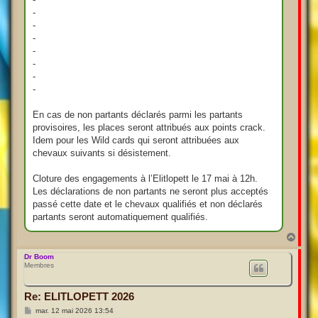
-
-
-
-
-
-
-
En cas de non partants déclarés parmi les partants
provisoires, les places seront attribués aux points crack.
Idem pour les Wild cards qui seront attribuées aux
chevaux suivants si désistement.
Cloture des engagements à l’Elitlopett le 17 mai à 12h.
Les déclarations de non partants ne seront plus acceptés
passé cette date et le chevaux qualifiés et non déclarés
partants seront automatiquement qualifiés.
H
a
u
Dr Boom
Membres
t
Re: ELITLOPETT 2026
M
mar. 12 mai 2026 13:54