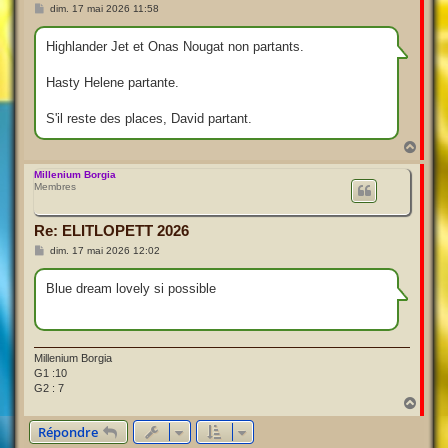
M
dim. 17 mai 2026 11:58
e
s
s
Highlander Jet et Onas Nougat non partants.
a
g
e
Hasty Helene partante.
S'il reste des places, David partant.
H
a
u
Millenium Borgia
Membres
t
Re: ELITLOPETT 2026
M
dim. 17 mai 2026 12:02
e
s
s
Blue dream lovely si possible
a
g
e
Millenium Borgia
G1 :10
G2 : 7
H
a
Répondre
u
t