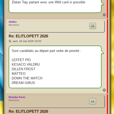
s
Zlatan Tejy partant avec une Wild card si possible
a
g
e
H
a
u
Valdru
Membres
t
Re: ELITLOPETT 2026
M
sam. 16 mai 2026 16:52
e
s
s
Sont candidats au départ part ordre de priorité :
a
g
e
LEFFET PEI
KESACO VALDRU
DILLEN FROST
MATTEO
DOWN THE WATCH
DREAM GIBUS
H
a
u
Domitia Farm
Membres
t
Re: ELITLOPETT 2026