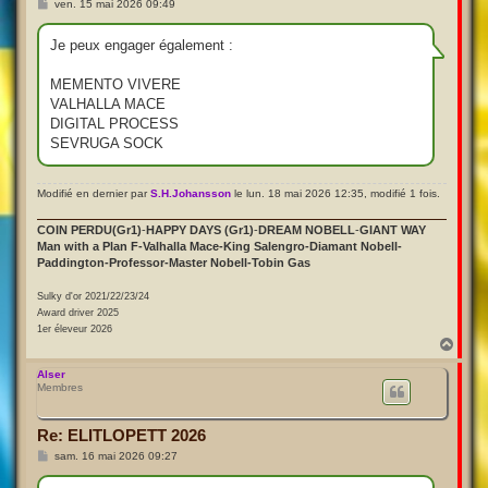
M
ven. 15 mai 2026 09:49
e
s
s
Je peux engager également :
a
g
e
MEMENTO VIVERE
VALHALLA MACE
DIGITAL PROCESS
SEVRUGA SOCK
Modifié en dernier par
S.H.Johansson
le lun. 18 mai 2026 12:35, modifié 1 fois.
COIN PERDU(Gr1)
-
HAPPY DAYS (Gr1)
-
DREAM NOBELL
-
GIANT WAY
Man with a Plan F-Valhalla Mace-King Salengro-Diamant Nobell-
Paddington-Professor-Master Nobell-Tobin Gas
Sulky d'or 2021/22/23/24
Award driver 2025
1er éleveur 2026
H
a
u
Alser
Membres
t
Re: ELITLOPETT 2026
M
sam. 16 mai 2026 09:27
e
s